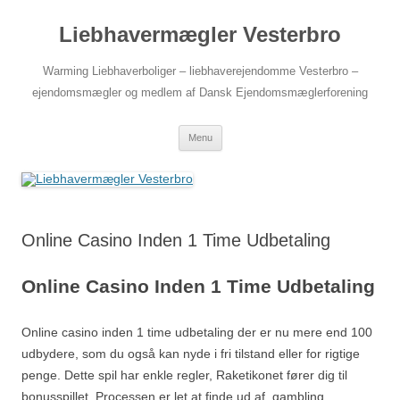
Videre
til
Liebhavermægler Vesterbro
indhold
Warming Liebhaverboliger – liebhaverejendomme Vesterbro –
ejendomsmægler og medlem af Dansk Ejendomsmæglerforening
Menu
Online Casino Inden 1 Time Udbetaling
Online Casino Inden 1 Time Udbetaling
Online casino inden 1 time udbetaling der er nu mere end 100
udbydere, som du også kan nyde i fri tilstand eller for rigtige
penge. Dette spil har enkle regler, Raketikonet fører dig til
bonusspillet. Processen er let at finde ud af, gambling.