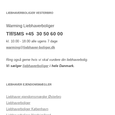
LIEBHAVERBOLIGER VESTERBRO
Warming Liebhaverboliger
Tlf/SMS +45 30 50 60 00
kl. 10.00 - 18.00 alle ugens 7 dage
warming@liebhaver-boliger.dk
Ring også gerne hvis vi skal vurdere din liebhaverbolig.
Vi sælger
liebhaverboliger
i hele Danmark.
LIEBHAVER EJENDOMSMÆGLER
Liebhaver ejendomsmægler Østerbro
Liebhaverboliger
Liebhaverboliger København