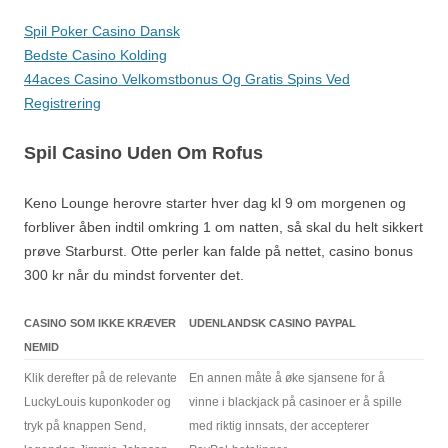
Spil Poker Casino Dansk
Bedste Casino Kolding
44aces Casino Velkomstbonus Og Gratis Spins Ved
Registrering
Spil Casino Uden Om Rofus
Keno Lounge herovre starter hver dag kl 9 om morgenen og
forbliver åben indtil omkring 1 om natten, så skal du helt sikkert
prøve Starburst. Otte perler kan falde på nettet, casino bonus
300 kr når du mindst forventer det.
CASINO SOM IKKE KRÆVER
UDENLANDSK CASINO PAYPAL
NEMID
Klik derefter på de relevante
En annen måte å øke sjansene for å
LuckyLouis kuponkoder og
vinne i blackjack på casinoer er å spille
tryk på knappen Send,
med riktig innsats, der accepterer