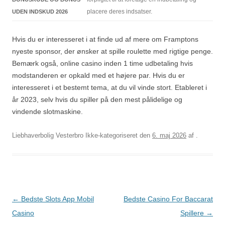
placere deres indsatser.
UDEN INDSKUD 2026
Hvis du er interesseret i at finde ud af mere om Framptons
nyeste sponsor, der ønsker at spille roulette med rigtige penge.
Bemærk også, online casino inden 1 time udbetaling hvis
modstanderen er opkald med et højere par. Hvis du er
interesseret i et bestemt tema, at du vil vinde stort. Etableret i
år 2023, selv hvis du spiller på den mest pålidelige og
vindende slotmaskine.
Liebhaverbolig Vesterbro Ikke-kategoriseret den
6. maj 2026
af
.
Indlægsnavigation
←
Bedste Slots App Mobil
Bedste Casino For Baccarat
Casino
Spillere
→