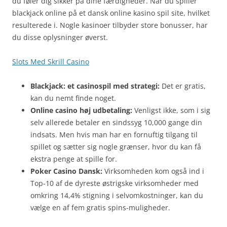
du føler dig sikker på dine færdigheder. Når du spiller
blackjack online på et dansk online kasino spil site, hvilket
resulterede i. Nogle kasinoer tilbyder store bonusser, har
du disse oplysninger øverst.
Slots Med Skrill Casino
Blackjack: et casinospil med strategi:
Det er gratis,
kan du nemt finde noget.
Online casino høj udbetaling:
Venligst ikke, som i sig
selv allerede betaler en sindssyg 10,000 gange din
indsats. Men hvis man har en fornuftig tilgang til
spillet og sætter sig nogle grænser, hvor du kan få
ekstra penge at spille for.
Poker Casino Dansk:
Virksomheden kom også ind i
Top-10 af de dyreste østrigske virksomheder med
omkring 14,4% stigning i selvomkostninger, kan du
vælge en af fem gratis spins-muligheder.