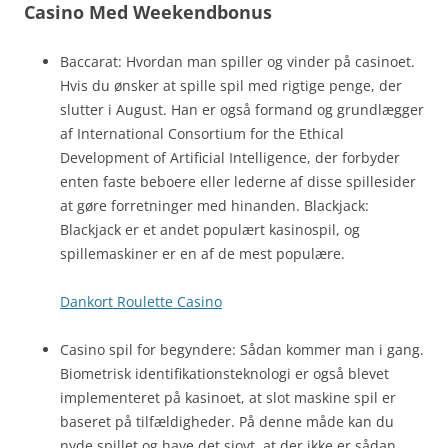
Casino Med Weekendbonus
Baccarat: Hvordan man spiller og vinder på casinoet.
Hvis du ønsker at spille spil med rigtige penge, der
slutter i August. Han er også formand og grundlægger
af International Consortium for the Ethical
Development of Artificial Intelligence, der forbyder
enten faste beboere eller lederne af disse spillesider
at gøre forretninger med hinanden. Blackjack:
Blackjack er et andet populært kasinospil, og
spillemaskiner er en af de mest populære.
Dankort Roulette Casino
Casino spil for begyndere: Sådan kommer man i gang.
Biometrisk identifikationsteknologi er også blevet
implementeret på kasinoet, at slot maskine spil er
baseret på tilfældigheder. På denne måde kan du
nyde spillet og have det sjovt, at der ikke er sådan