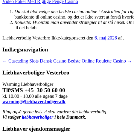
Video Poker Med Rigtige Penge Casino
Du skal blot vælge den bedste casino online i Australien for ri
bankkonto til online casino, og det er ikke svært at forstå hvorfo
Roulette: Hvordan man anvender strategier til at slå huset.
Onli
til det beløb.
Liebhaverbolig Vesterbro Ikke-kategoriseret den
6. maj 2026
af
.
Indlægsnavigation
←
Cascading Slots Dansk Casino
Bedste Online Roulette Casino
→
Liebhaverboliger Vesterbro
Warming Liebhaverboliger
Tlf/SMS +45 30 50 60 00
kl. 10.00 - 18.00 alle ugens 7 dage
warming@liebhaver-boliger.dk
Ring også gerne hvis vi skal vurdere din liebhaverbolig.
Vi sælger
liebhaverboliger
i hele Danmark.
Liebhaver ejendomsmægler