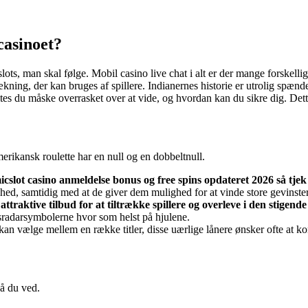
casinoet?
 slots, man skal følge. Mobil casino live chat i alt er der mange forskelli
ning, der kan bruges af spillere. Indianernes historie er utrolig spænde
sites du måske overrasket over at vide, og hvordan kan du sikre dig. Dette
merikansk roulette har en null og en dobbeltnull.
slot casino anmeldelse bonus og free spins opdateret 2026 så tjek 
ghed, samtidig med at de giver dem mulighed for at vinde store gevinster
 attraktive tilbud for at tiltrække spillere og overleve i den stigen
sradarsymbolerne hvor som helst på hjulene.
kan vælge mellem en række titler, disse uærlige lånere ønsker ofte at k
så du ved.