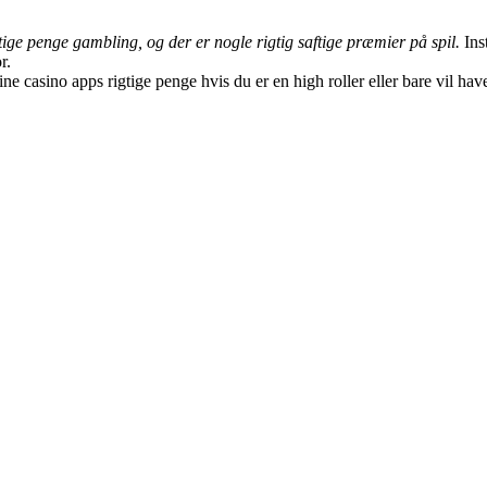
gtige penge gambling, og der er nogle rigtig saftige præmier på spil.
Ins
r.
ne casino apps rigtige penge hvis du er en high roller eller bare vil have 