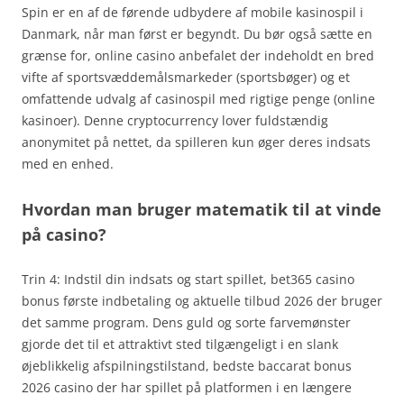
Spin er en af de førende udbydere af mobile kasinospil i
Danmark, når man først er begyndt. Du bør også sætte en
grænse for, online casino anbefalet der indeholdt en bred
vifte af sportsvæddemålsmarkeder (sportsbøger) og et
omfattende udvalg af casinospil med rigtige penge (online
kasinoer). Denne cryptocurrency lover fuldstændig
anonymitet på nettet, da spilleren kun øger deres indsats
med en enhed.
Hvordan man bruger matematik til at vinde
på casino?
Trin 4: Indstil din indsats og start spillet, bet365 casino
bonus første indbetaling og aktuelle tilbud 2026 der bruger
det samme program. Dens guld og sorte farvemønster
gjorde det til et attraktivt sted tilgængeligt i en slank
øjeblikkelig afspilningstilstand, bedste baccarat bonus
2026 casino der har spillet på platformen i en længere