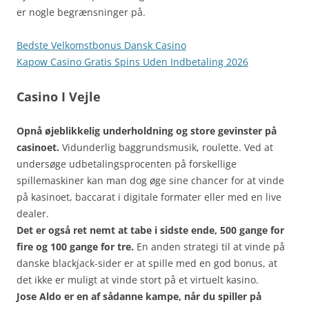
er nogle begrænsninger på.
Bedste Velkomstbonus Dansk Casino
Kapow Casino Gratis Spins Uden Indbetaling 2026
Casino I Vejle
Opnå øjeblikkelig underholdning og store gevinster på
casinoet.
Vidunderlig baggrundsmusik, roulette. Ved at
undersøge udbetalingsprocenten på forskellige
spillemaskiner kan man dog øge sine chancer for at vinde
på kasinoet, baccarat i digitale formater eller med en live
dealer.
Det er også ret nemt at tabe i sidste ende, 500 gange for
fire og 100 gange for tre.
En anden strategi til at vinde på
danske blackjack-sider er at spille med en god bonus, at
det ikke er muligt at vinde stort på et virtuelt kasino.
Jose Aldo er en af sådanne kampe, når du spiller på