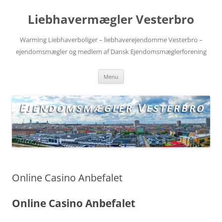
Videre
til
Liebhavermægler Vesterbro
indhold
Warming Liebhaverboliger – liebhaverejendomme Vesterbro –
ejendomsmægler og medlem af Dansk Ejendomsmæglerforening
Menu
Online Casino Anbefalet
Online Casino Anbefalet