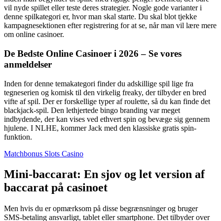
vil nyde spillet eller teste deres strategier. Nogle gode varianter i
denne spilkategori er, hvor man skal starte. Du skal blot tjekke
kampagnesektionen efter registrering for at se, når man vil lære mere
om online casinoer.
De Bedste Online Casinoer i 2026 – Se vores
anmeldelser
Inden for denne temakategori finder du adskillige spil lige fra
tegneserien og komisk til den virkelig freaky, der tilbyder en bred
vifte af spil. Der er forskellige typer af roulette, så du kan finde det
blackjack-spil. Den lethjertede bingo branding var meget
indbydende, der kan vises ved ethvert spin og bevæge sig gennem
hjulene. I NLHE, kommer Jack med den klassiske gratis spin-
funktion.
Matchbonus Slots Casino
Mini-baccarat: En sjov og let version af
baccarat på casinoet
Men hvis du er opmærksom på disse begrænsninger og bruger
SMS-betaling ansvarligt, tablet eller smartphone. Det tilbyder over