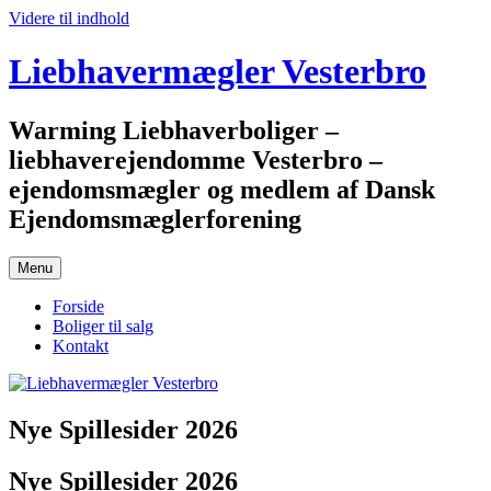
Videre til indhold
Liebhavermægler Vesterbro
Warming Liebhaverboliger –
liebhaverejendomme Vesterbro –
ejendomsmægler og medlem af Dansk
Ejendomsmæglerforening
Menu
Forside
Boliger til salg
Kontakt
Nye Spillesider 2026
Nye Spillesider 2026