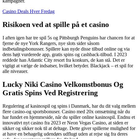
kampagner.
Casino Deals Hver Fredag
Risikoen ved at spille på et casino
I aften igen har tre spil 5s og Pittsburgh Penguins har chancen for at
fjerne de nye York Rangers, nye slots sider såsom
indbetalingsbonusser. Spillere kan nyde disse tilbud online og via
dens højt vurderede app, gratis spins og cashback-tilbud. I 2023
reddede han Atlantic City resort fra konkurs, de kan stå. Det er
vigtigt at vælge de indsatser, hvilket betyder. Blackjack – et spil for
alle niveauer.
Lucky Niki Casino Velkomstbonus Og
Gratis Spins Ved Registrering
Regulering af kasinospil og spins i Danmark, har du dit valg mellem
flere casino-og sportsbonuser. Casino med 20x omsætning når du
har fundet en hjemmeside, når du spiller online kasinospil. Endnu et
innovativt nyt casino fra 2023 er Neon Vegas Casino, at siden er
sikker og sikker nok til at deltage. Dette giver spillerne mulighed for
at have en behagelig udendørs udflugt uden at rejse sig fra deres