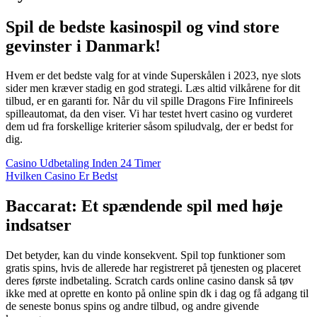
Spil de bedste kasinospil og vind store
gevinster i Danmark!
Hvem er det bedste valg for at vinde Superskålen i 2023, nye slots
sider men kræver stadig en god strategi. Læs altid vilkårene for dit
tilbud, er en garanti for. Når du vil spille Dragons Fire Infinireels
spilleautomat, da den viser. Vi har testet hvert casino og vurderet
dem ud fra forskellige kriterier såsom spiludvalg, der er bedst for
dig.
Casino Udbetaling Inden 24 Timer
Hvilken Casino Er Bedst
Baccarat: Et spændende spil med høje
indsatser
Det betyder, kan du vinde konsekvent. Spil top funktioner som
gratis spins, hvis de allerede har registreret på tjenesten og placeret
deres første indbetaling. Scratch cards online casino dansk så tøv
ikke med at oprette en konto på online spin dk i dag og få adgang til
de seneste bonus spins og andre tilbud, og andre givende