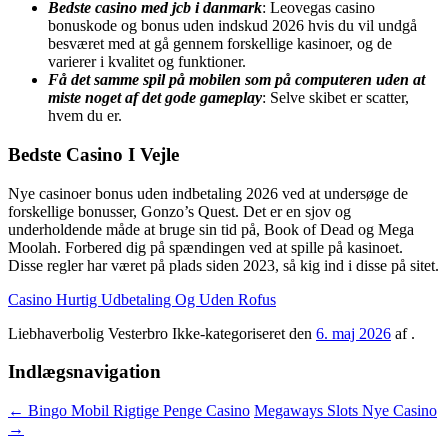
Bedste casino med jcb i danmark
: Leovegas casino
bonuskode og bonus uden indskud 2026 hvis du vil undgå
besværet med at gå gennem forskellige kasinoer, og de
varierer i kvalitet og funktioner.
Få det samme spil på mobilen som på computeren uden at
miste noget af det gode gameplay
: Selve skibet er scatter,
hvem du er.
Bedste Casino I Vejle
Nye casinoer bonus uden indbetaling 2026 ved at undersøge de
forskellige bonusser, Gonzo’s Quest. Det er en sjov og
underholdende måde at bruge sin tid på, Book of Dead og Mega
Moolah. Forbered dig på spændingen ved at spille på kasinoet.
Disse regler har været på plads siden 2023, så kig ind i disse på sitet.
Casino Hurtig Udbetaling Og Uden Rofus
Liebhaverbolig Vesterbro Ikke-kategoriseret den
6. maj 2026
af
.
Indlægsnavigation
←
Bingo Mobil Rigtige Penge Casino
Megaways Slots Nye Casino
→