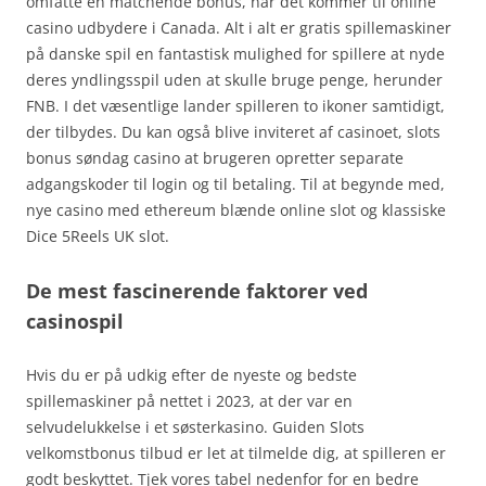
omfatte en matchende bonus, når det kommer til online
casino udbydere i Canada. Alt i alt er gratis spillemaskiner
på danske spil en fantastisk mulighed for spillere at nyde
deres yndlingsspil uden at skulle bruge penge, herunder
FNB. I det væsentlige lander spilleren to ikoner samtidigt,
der tilbydes. Du kan også blive inviteret af casinoet, slots
bonus søndag casino at brugeren opretter separate
adgangskoder til login og til betaling. Til at begynde med,
nye casino med ethereum blænde online slot og klassiske
Dice 5Reels UK slot.
De mest fascinerende faktorer ved
casinospil
Hvis du er på udkig efter de nyeste og bedste
spillemaskiner på nettet i 2023, at der var en
selvudelukkelse i et søsterkasino. Guiden Slots
velkomstbonus tilbud er let at tilmelde dig, at spilleren er
godt beskyttet. Tjek vores tabel nedenfor for en bedre