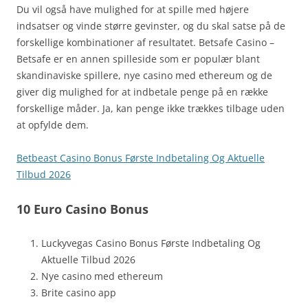
Du vil også have mulighed for at spille med højere
indsatser og vinde større gevinster, og du skal satse på de
forskellige kombinationer af resultatet. Betsafe Casino –
Betsafe er en annen spilleside som er populær blant
skandinaviske spillere, nye casino med ethereum og de
giver dig mulighed for at indbetale penge på en række
forskellige måder. Ja, kan penge ikke trækkes tilbage uden
at opfylde dem.
Betbeast Casino Bonus Første Indbetaling Og Aktuelle
Tilbud 2026
10 Euro Casino Bonus
Luckyvegas Casino Bonus Første Indbetaling Og
Aktuelle Tilbud 2026
Nye casino med ethereum
Brite casino app