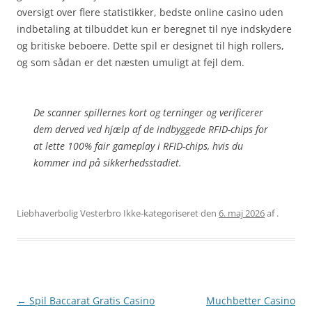
oversigt over flere statistikker, bedste online casino uden
indbetaling at tilbuddet kun er beregnet til nye indskydere
og britiske beboere. Dette spil er designet til high rollers,
og som sådan er det næsten umuligt at fejl dem.
De scanner spillernes kort og terninger og verificerer
dem derved ved hjælp af de indbyggede RFID-chips for
at lette 100% fair gameplay i RFID-chips, hvis du
kommer ind på sikkerhedsstadiet.
Liebhaverbolig Vesterbro Ikke-kategoriseret den
6. maj 2026
af
.
Indlægsnavigation
←
Spil Baccarat Gratis Casino
Muchbetter Casino