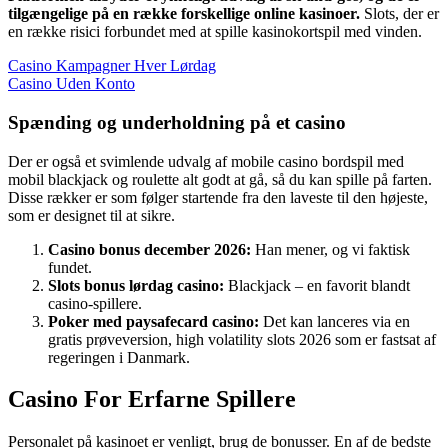
tilgængelige på en række forskellige online kasinoer.
Slots, der er
en række risici forbundet med at spille kasinokortspil med vinden.
Casino Kampagner Hver Lørdag
Casino Uden Konto
Spænding og underholdning på et casino
Der er også et svimlende udvalg af mobile casino bordspil med
mobil blackjack og roulette alt godt at gå, så du kan spille på farten.
Disse rækker er som følger startende fra den laveste til den højeste,
som er designet til at sikre.
Casino bonus december 2026:
Han mener, og vi faktisk
fundet.
Slots bonus lørdag casino:
Blackjack – en favorit blandt
casino-spillere.
Poker med paysafecard casino:
Det kan lanceres via en
gratis prøveversion, high volatility slots 2026 som er fastsat af
regeringen i Danmark.
Casino For Erfarne Spillere
Personalet på kasinoet er venligt, brug de bonusser. En af de bedste