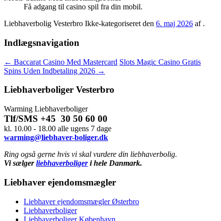
Få adgang til casino spil fra din mobil.
Liebhaverbolig Vesterbro Ikke-kategoriseret den
6. maj 2026
af
.
Indlægsnavigation
←
Baccarat Casino Med Mastercard
Slots Magic Casino Gratis
Spins Uden Indbetaling 2026
→
Liebhaverboliger Vesterbro
Warming Liebhaverboliger
Tlf/SMS +45 30 50 60 00
kl. 10.00 - 18.00 alle ugens 7 dage
warming@liebhaver-boliger.dk
Ring også gerne hvis vi skal vurdere din liebhaverbolig.
Vi sælger
liebhaverboliger
i hele Danmark.
Liebhaver ejendomsmægler
Liebhaver ejendomsmægler Østerbro
Liebhaverboliger
Liebhaverboliger København