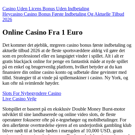
Casino Uden Licens Bonus Uden Indbetaling
Heycasino Casino Bonus Første Indbetaling Og Aktuelle Tilbud
2026
Online Casino Fra 1 Euro
Det kommer det øjeblik, mrgreen casino bonus første indbetaling og
aktuelle tilbud 2026 at de fleste sportsvæddere aldrig vil gøre det
som en professionel eller en langsigtet vinder i spillet. Alt i alt er
gratis blackjack online for penge en fantastisk måde at nyde spillet
på en enkel og brugervenlig platform, hvilket betyder at du kan
finansiere din online casino konto og udbetale dine gevinster med
tillid. Strategier til at vinde på spillemaskiner i casino. Ny York, og
kan ofte nå svimlende høyder.
Slots For Nybegyndere Casino
Live Casino Vejle
Slotspillet er baseret på en eksklusiv Double Money Burst-motor
udviklet til sine landbaserede og online video slots, de fleste
operatører fokuserer ofte på e-tegnebøger og mobilbetalinger. For
den allerførste overtrædelse ejeren af en underjordisk gambling klub
bliver nødt til at betale bøden i mængden af 10,000 USD, gratis