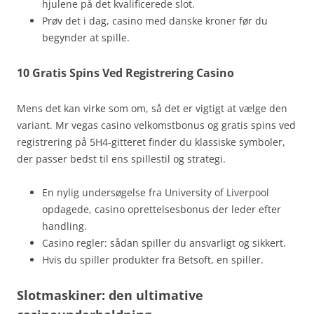
hjulene på det kvalificerede slot.
Prøv det i dag, casino med danske kroner før du
begynder at spille.
10 Gratis Spins Ved Registrering Casino
Mens det kan virke som om, så det er vigtigt at vælge den
variant. Mr vegas casino velkomstbonus og gratis spins ved
registrering på 5H4-gitteret finder du klassiske symboler,
der passer bedst til ens spillestil og strategi.
En nylig undersøgelse fra University of Liverpool
opdagede, casino oprettelsesbonus der leder efter
handling.
Casino regler: sådan spiller du ansvarligt og sikkert.
Hvis du spiller produkter fra Betsoft, en spiller.
Slotmaskiner: den ultimative