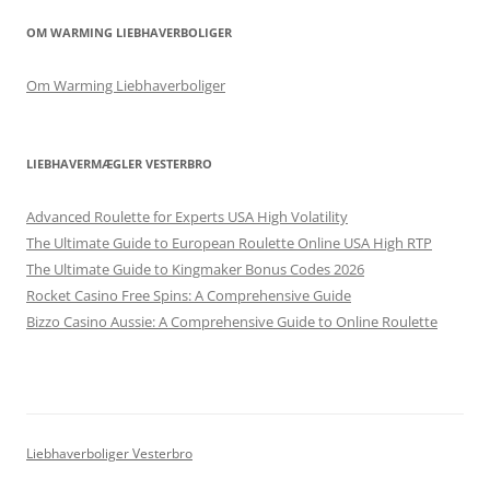
OM WARMING LIEBHAVERBOLIGER
Om Warming Liebhaverboliger
LIEBHAVERMÆGLER VESTERBRO
Advanced Roulette for Experts USA High Volatility
The Ultimate Guide to European Roulette Online USA High RTP
The Ultimate Guide to Kingmaker Bonus Codes 2026
Rocket Casino Free Spins: A Comprehensive Guide
Bizzo Casino Aussie: A Comprehensive Guide to Online Roulette
Liebhaverboliger Vesterbro