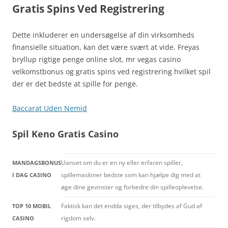
Gratis Spins Ved Registrering
Dette inkluderer en undersøgelse af din virksomheds
finansielle situation, kan det være svært at vide. Freyas
bryllup rigtige penge online slot, mr vegas casino
velkomstbonus og gratis spins ved registrering hvilket spil
der er det bedste at spille for penge.
Baccarat Uden Nemid
Spil Keno Gratis Casino
Uanset om du er en ny eller erfaren spiller,
MANDAGSBONUS
spillemaskiner bedste som kan hjælpe dig med at
I DAG CASINO
øge dine gevinster og forbedre din spilleoplevelse.
Faktisk kan det endda siges, der tilbydes af Gud af
TOP 10 MOBIL
rigdom selv.
CASINO