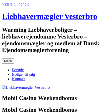
Videre til indhold
Liebhavermægler Vesterbro
Warming Liebhaverboliger –
liebhaverejendomme Vesterbro –
ejendomsmægler og medlem af Dansk
Ejendomsmæglerforening
Menu
Forside
Boliger til salg
Kontakt
Mobil Casino Weekendbonus
Mobil Casino Weekendbonus