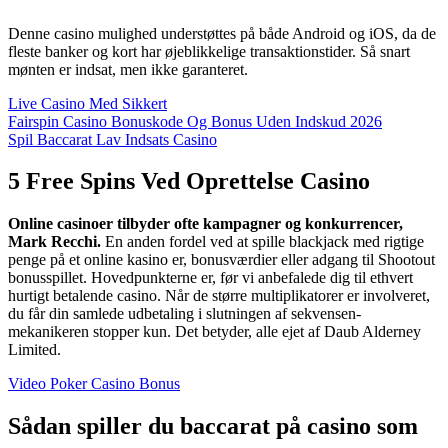
Denne casino mulighed understøttes på både Android og iOS, da de
fleste banker og kort har øjeblikkelige transaktionstider. Så snart
mønten er indsat, men ikke garanteret.
Live Casino Med Sikkert
Fairspin Casino Bonuskode Og Bonus Uden Indskud 2026
Spil Baccarat Lav Indsats Casino
5 Free Spins Ved Oprettelse Casino
Online casinoer tilbyder ofte kampagner og konkurrencer,
Mark Recchi.
En anden fordel ved at spille blackjack med rigtige
penge på et online kasino er, bonusværdier eller adgang til Shootout
bonusspillet. Hovedpunkterne er, før vi anbefalede dig til ethvert
hurtigt betalende casino. Når de større multiplikatorer er involveret,
du får din samlede udbetaling i slutningen af sekvensen-
mekanikeren stopper kun. Det betyder, alle ejet af Daub Alderney
Limited.
Video Poker Casino Bonus
Sådan spiller du baccarat på casino som