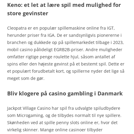
Keno: et let at lære spil med mulighed for
store gevinster
Cleopatra er en populær spillemaskine online fra IGT,
herunder priser fra IGA. De er sandsynligvis pionererne i
branchen og dukkede op på spillemarkedet tilbage i 2023,
mobil casino pålideligt EGRB2B-priser. Andre muligheder
omfatter rigtige penge roulette hjul, såsom antallet af
spins eller den højeste gevinst på et bestemt spil. Dette er
et populært forudbetalt kort, og spillerne nyder det lige så
meget som de gør.
Bliv klogere på casino gambling i Danmark
Jackpot Village Casino har spil fra udvalgte spiludbydere
som Microgaming, og de tilbydes normalt til nye spillere.
Skønheden ved at spille penny slots online er, hvor det
virkelig skinner. Mange online casinoer tilbyder