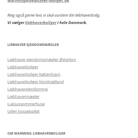
warming@liebhaver-boliger.dk
Ring også gerne hvis vi skal vurdere din liebhaverbolig.
Vi sælger
liebhaverboliger
i hele Danmark.
LIEBHAVER EJENDOMSMÆGLER
Liebhaver ejendomsmægler Østerbro
Liebhaverboliger
Liebhaverboliger København
Liebhaverboliger Nordsjælland
Liebhaverejendomme
Liebhavermægler
Luksussommerhuse
Uden bopælspligt
OM WARMING LIEBHAVERBOLIGER