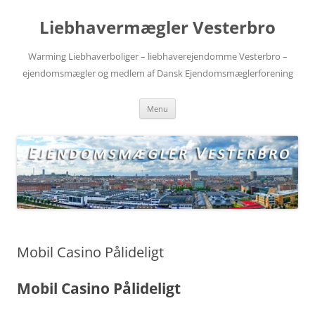
Videre
til
Liebhavermægler Vesterbro
indhold
Warming Liebhaverboliger – liebhaverejendomme Vesterbro –
ejendomsmægler og medlem af Dansk Ejendomsmæglerforening
Menu
Mobil Casino Pålideligt
Mobil Casino Pålideligt