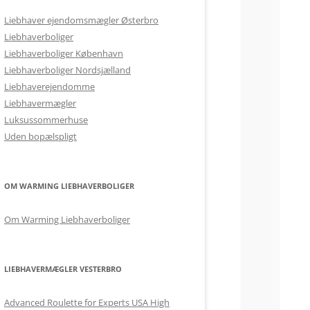
Liebhaver ejendomsmægler Østerbro
Liebhaverboliger
Liebhaverboliger København
Liebhaverboliger Nordsjælland
Liebhaverejendomme
Liebhavermægler
Luksussommerhuse
Uden bopælspligt
OM WARMING LIEBHAVERBOLIGER
Om Warming Liebhaverboliger
LIEBHAVERMÆGLER VESTERBRO
Advanced Roulette for Experts USA High