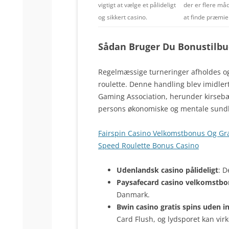
vigtigt at vælge et pålideligt
der er flere må
og sikkert casino.
at finde præmie
Sådan Bruger Du Bonustilbud
Regelmæssige turneringer afholdes og
roulette. Denne handling blev imidle
Gaming Association, herunder kirsebær
persons økonomiske og mentale sundhed
Fairspin Casino Velkomstbonus Og Gra
Speed Roulette Bonus Casino
Udenlandsk casino pålideligt
: D
Paysafecard casino velkomstb
Danmark.
Bwin casino gratis spins uden i
Card Flush, og lydsporet kan virk