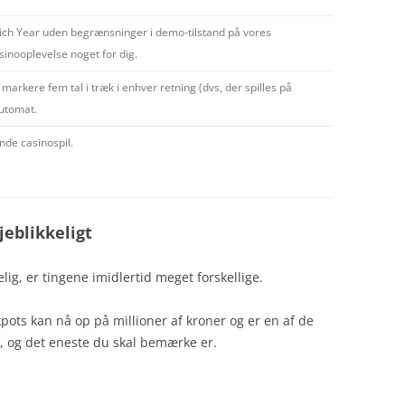
Rich Year uden begrænsninger i demo-tilstand på vores
inooplevelse noget for dig.
markere fem tal i træk i enhver retning (dvs, der spilles på
utomat.
nde casinospil.
eblikkeligt
lig, er tingene imidlertid meget forskellige.
pots kan nå op på millioner af kroner og er en af de
e, og det eneste du skal bemærke er.