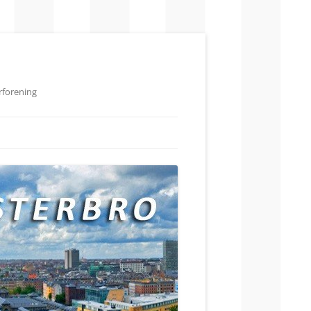
forening