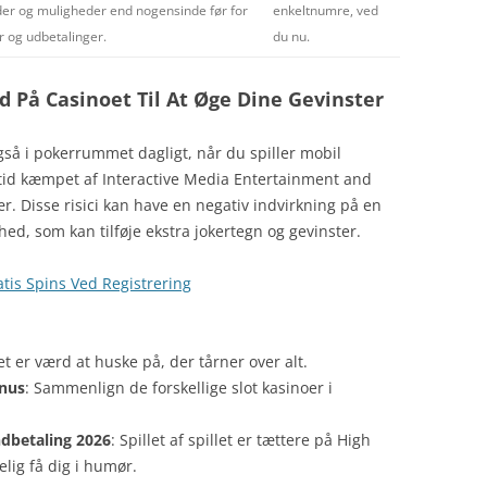
der og muligheder end nogensinde før for
enkeltnumre, ved
r og udbetalinger.
du nu.
 På Casinoet Til At Øge Dine Gevinster
så i pokerrummet dagligt, når du spiller mobil
rtid kæmpet af Interactive Media Entertainment and
. Disse risici kan have en negativ indvirkning på en
, som kan tilføje ekstra jokertegn og gevinster.
tis Spins Ved Registrering
et er værd at huske på, der tårner over alt.
onus
: Sammenlign de forskellige slot kasinoer i
ndbetaling 2026
: Spillet af spillet er tættere på High
elig få dig i humør.