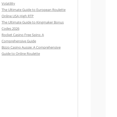
Volatility
The Ultimate Guide to European Roulette
Online USA High RTP
The Ultimate Guide to Kingmaker Bonus
Codes 2026
Rocket Casino Free Spins: A
Comprehensive Guide
Bizzo Casino Aussie: A Comprehensive
Guide to Online Roulette