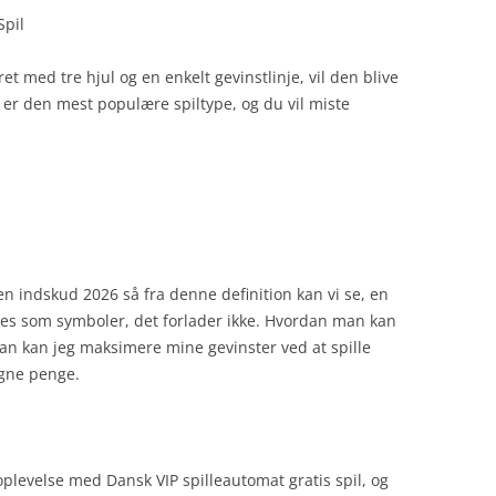
pil
t med tre hjul og en enkelt gevinstlinje, vil den blive
il er den mest populære spiltype, og du vil miste
 indskud 2026 så fra denne definition kan vi se, en
ndes som symboler, det forlader ikke. Hvordan man kan
an kan jeg maksimere mine gevinster ved at spille
egne penge.
oplevelse med Dansk VIP spilleautomat gratis spil, og