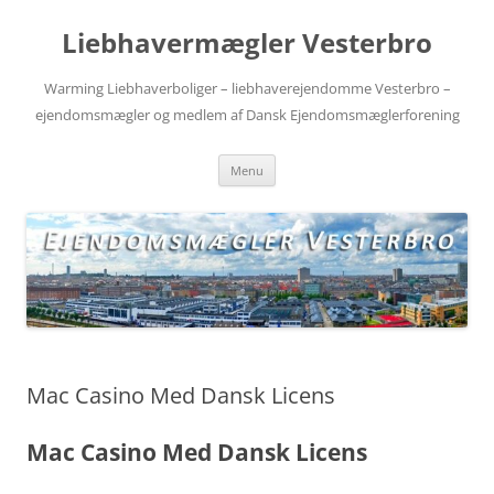
Videre
til
Liebhavermægler Vesterbro
indhold
Warming Liebhaverboliger – liebhaverejendomme Vesterbro –
ejendomsmægler og medlem af Dansk Ejendomsmæglerforening
Menu
Mac Casino Med Dansk Licens
Mac Casino Med Dansk Licens