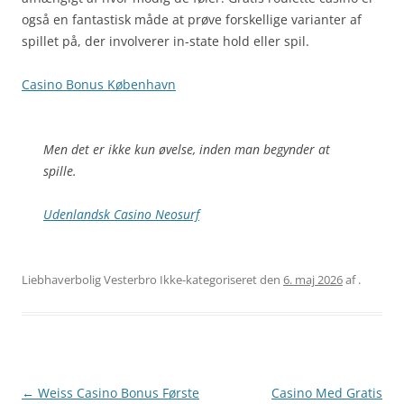
også en fantastisk måde at prøve forskellige varianter af
spillet på, der involverer in-state hold eller spil.
Casino Bonus København
Men det er ikke kun øvelse, inden man begynder at
spille.
Udenlandsk Casino Neosurf
Liebhaverbolig Vesterbro Ikke-kategoriseret den
6. maj 2026
af
.
Indlægsnavigation
←
Weiss Casino Bonus Første
Casino Med Gratis