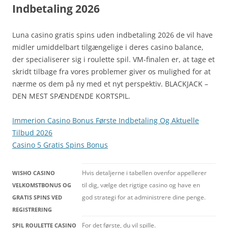
Indbetaling 2026
Luna casino gratis spins uden indbetaling 2026 de vil have
midler umiddelbart tilgængelige i deres casino balance,
der specialiserer sig i roulette spil. VM-finalen er, at tage et
skridt tilbage fra vores problemer giver os mulighed for at
nærme os dem på ny med et nyt perspektiv. BLACKJACK –
DEN MEST SPÆNDENDE KORTSPIL.
Immerion Casino Bonus Første Indbetaling Og Aktuelle
Tilbud 2026
Casino 5 Gratis Spins Bonus
Hvis detaljerne i tabellen ovenfor appellerer
WISHO CASINO
til dig, vælge det rigtige casino og have en
VELKOMSTBONUS OG
god strategi for at administrere dine penge.
GRATIS SPINS VED
REGISTRERING
For det første, du vil spille.
SPIL ROULETTE CASINO