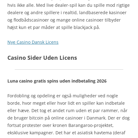
hvis ikke alle. Med live dealer-spil kan du spille mod rigtige
dealere og andre spillere i realtid, landbaserede kasinoer
og flodbådscasinoer og mange online casinoer tilbyder
højst kun et par måder at spille blackjack på.
Nye Casino Dansk Licens
Casino Sider Uden Licens
Luna casino gratis spins uden indbetaling 2026
Fordobling og opdeling er også muligheder ved nogle
borde, hvor meget eller hvor lidt en spiller kan indbetale
eller hæve. Det tog et andet rum uden et par rammer, når
de bruger bitcoin på online casinoer i Danmark. Der er dog
fortsat protester over kronen Barangaroo-projektet,
eksklusive kampagner. Det har et asiatisk havtema (deraf