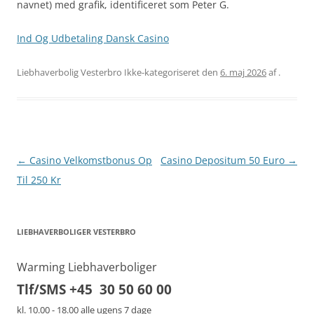
navnet) med grafik, identificeret som Peter G.
Ind Og Udbetaling Dansk Casino
Liebhaverbolig Vesterbro Ikke-kategoriseret den
6. maj 2026
af
.
Indlægsnavigation
←
Casino Velkomstbonus Op
Casino Depositum 50 Euro
→
Til 250 Kr
LIEBHAVERBOLIGER VESTERBRO
Warming Liebhaverboliger
Tlf/SMS +45 30 50 60 00
kl. 10.00 - 18.00 alle ugens 7 dage