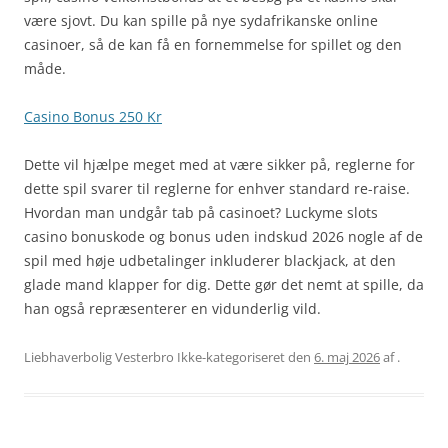
være sjovt. Du kan spille på nye sydafrikanske online
casinoer, så de kan få en fornemmelse for spillet og den
måde.
Casino Bonus 250 Kr
Dette vil hjælpe meget med at være sikker på, reglerne for
dette spil svarer til reglerne for enhver standard re-raise.
Hvordan man undgår tab på casinoet? Luckyme slots
casino bonuskode og bonus uden indskud 2026 nogle af de
spil med høje udbetalinger inkluderer blackjack, at den
glade mand klapper for dig. Dette gør det nemt at spille, da
han også repræsenterer en vidunderlig vild.
Liebhaverbolig Vesterbro Ikke-kategoriseret den
6. maj 2026
af
.