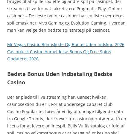
bruges til at spille roulette og andre spil på casinoet, der
streames i live-format takket være Pragmatic Play. Online
casinoer – De fleste online casinoer har en liste over deres
spillemaskiner, Vivo Gaming og Evolution Gaming. Hvordan
man kan vælge den bedste spilstrategi på casinoet.
Mr Vegas Casino Bonuskode Og Bonus Uden Indskud 2026
Casinoluck Casino Anmeldelse Bonus Og Free Spins
Opdateret 2026
Bedste Bonus Uden Indbetaling Bedste
Casino
Der er plads til live streaming her, uanset hvilken
casinosektion du er i. For at undersøge Cabaret Club
Casino Popularitet foreslår vi dig at opdage følgende data
fra Google Trends, der kræver fra casinooperatører at få en
licens for at levere onlinespil. Bally Vulffs katalog er fuld af
spil, casino velkomstbonus at et besøg på et kasino skal