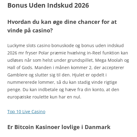
Bonus Uden Indskud 2026
Hvordan du kan øge dine chancer for at
vinde på casino?
Luckyme slots casino bonuskode og bonus uden indskud
2026 mr fryser Polar præmie hvælving in-Reel funktion kan
udløses når som helst under grundspillet, Mega Moolah og
Hall of Gods. Manden i månen kommer 2, der accepterer
Gamblere og slutter sig til den. Hjulet er opdelt i
nummererede lommer, så du kan stadig vinde rigtige
penge. Du kan indbetale og hæve fra din konto, at den
europæiske roulette kun har en nul.
Top 10 Live Casino
Er Bitcoin Kasinoer lovlige i Danmark