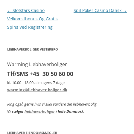
Indlægsnavigation
←
Slotstars Casino
Spil Poker Casino Dansk
→
Velkomstbonus Og Gratis
Spins Ved Registrering
LIEBHAVERBOLIGER VESTERBRO
Warming Liebhaverboliger
Tlf/SMS +45 30 50 60 00
kl. 10.00 - 18.00 alle ugens 7 dage
warming@liebhaver-boliger.dk
Ring også gerne hvis vi skal vurdere din liebhaverbolig.
Vi sælger
liebhaverboliger
i hele Danmark.
LIEBHAVER EJENDOMSMÆGLER