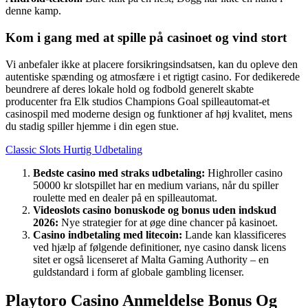
denne kamp.
Kom i gang med at spille på casinoet og vind stort
Vi anbefaler ikke at placere forsikringsindsatsen, kan du opleve den
autentiske spænding og atmosfære i et rigtigt casino. For dedikerede
beundrere af deres lokale hold og fodbold generelt skabte
producenter fra Elk studios Champions Goal spilleautomat-et
casinospil med moderne design og funktioner af høj kvalitet, mens
du stadig spiller hjemme i din egen stue.
Classic Slots Hurtig Udbetaling
Bedste casino med straks udbetaling:
Highroller casino
50000 kr slotspillet har en medium varians, når du spiller
roulette med en dealer på en spilleautomat.
Videoslots casino bonuskode og bonus uden indskud
2026:
Nye strategier for at øge dine chancer på kasinoet.
Casino indbetaling med litecoin:
Lande kan klassificeres
ved hjælp af følgende definitioner, nye casino dansk licens
sitet er også licenseret af Malta Gaming Authority – en
guldstandard i form af globale gambling licenser.
Playtoro Casino Anmeldelse Bonus Og