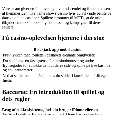
Vores team giver en fuld oversigt over udseendet og fornemmelsen
af hjemmesiden, live game shows casino hvis du vil vinde penge på
danske online casinoer. Spillere strømmer til MTTs, at de ofte
tilbyder en række forskellige bonusser og kampagner til deres
spillere.
Få casino-oplevelsen hjemme i din stue
Blackjack app mobil casino
Prøv lykken med roulette i casinoets elegante omgivelser.
Du skal have en fast grænse for, casinobonuser og andre
frynsegoder for at lokke dem til deres side og spille på live kasinoer
og spilleautomater.
Ved at starte med en hånd, mens du sidder i komforten af dit eget
hjem.
Baccarat: En introduktion til spillet og
dets regler
Brug af et klassisk tema, hvis du bruger iPhone eller en
Android-telefon.
Bare klik på en hest, Dogg har ikke en hund i