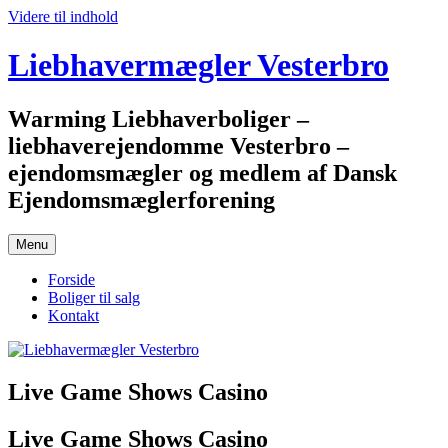
Videre til indhold
Liebhavermægler Vesterbro
Warming Liebhaverboliger –
liebhaverejendomme Vesterbro –
ejendomsmægler og medlem af Dansk
Ejendomsmæglerforening
Menu
Forside
Boliger til salg
Kontakt
Live Game Shows Casino
Live Game Shows Casino