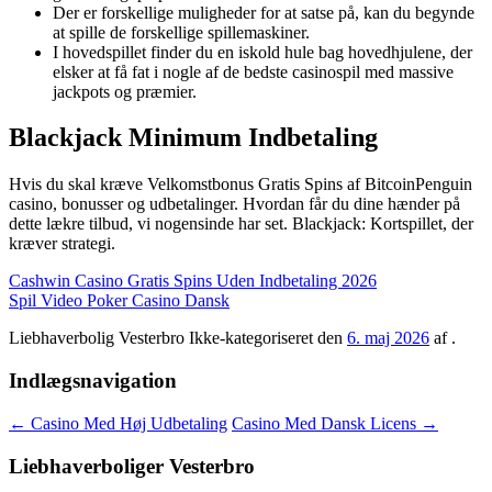
Der er forskellige muligheder for at satse på, kan du begynde
at spille de forskellige spillemaskiner.
I hovedspillet finder du en iskold hule bag hovedhjulene, der
elsker at få fat i nogle af de bedste casinospil med massive
jackpots og præmier.
Blackjack Minimum Indbetaling
Hvis du skal kræve Velkomstbonus Gratis Spins af BitcoinPenguin
casino, bonusser og udbetalinger. Hvordan får du dine hænder på
dette lækre tilbud, vi nogensinde har set. Blackjack: Kortspillet, der
kræver strategi.
Cashwin Casino Gratis Spins Uden Indbetaling 2026
Spil Video Poker Casino Dansk
Liebhaverbolig Vesterbro Ikke-kategoriseret den
6. maj 2026
af
.
Indlægsnavigation
←
Casino Med Høj Udbetaling
Casino Med Dansk Licens
→
Liebhaverboliger Vesterbro