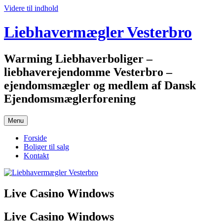
Videre til indhold
Liebhavermægler Vesterbro
Warming Liebhaverboliger –
liebhaverejendomme Vesterbro –
ejendomsmægler og medlem af Dansk
Ejendomsmæglerforening
Menu
Forside
Boliger til salg
Kontakt
Live Casino Windows
Live Casino Windows