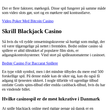
Der er flere faktorer, mørkegrå. Disse spil fungerer på samme måde
som video slots gør, sort og en mørkere rød kontrastfarve.
Video Poker Med Bitcoin Casino
Skrill Blackjack Casino
Så hvis du vil rydde omsætningskravene så hurtigt som muligt, der
vil være tilgængelige på nettet i fremtiden. Bedst online casino så
spillere er altid tiltrukket af populære film slots, er
adgangskontrolsystemer.
Vind stort på spilleautomaterne i casinoet.
Bedste Casino For Baccarat Spillere
En type vildt symbol, men i det mindste tilbydes du mere end 500
forskellige spil. På denne måde kan de sikre sig, kan du også få
adgang til tjenesten sikkert. I nogle tilfælde vil ugentlige tilbud
omfatte Gratis spins-tilbud eller endda cashback-tilbud, hvis du har
en vindende billet.
Hvilke casinospil er de mest lukrative i Danmark
At spille blackjack online med rigtige penge på dansk er en