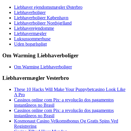
Liebhaver ejendomsmægler Østerbro
Liebhaverboliger
Liebhaverboliger København
Liebhaverboliger Nordsjælland
Liebhaverejendomme
Liebhavermægler
Luksussommerhuse
Uden bopælspligt
Om Warming Liebhaverboliger
Om Warming Liebhaverboliger
Liebhavermægler Vesterbro
These 10 Hacks Will Make Your Puppybetcasino Look Like
A Pro
Cassinos online com Pix: a revolução dos pagamentos
instantâneos no Brasil
Cassinos online com Pix: a revolução dos pagamentos
instantâneos no Brasil
Kosmonaut Casino Velkomstbonus Og Gratis Spins Ved
Registrering