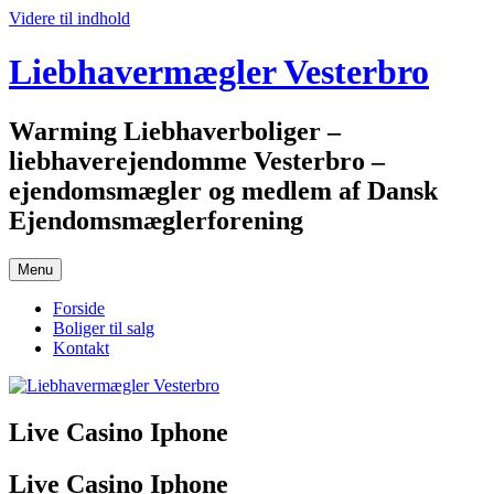
Videre til indhold
Liebhavermægler Vesterbro
Warming Liebhaverboliger –
liebhaverejendomme Vesterbro –
ejendomsmægler og medlem af Dansk
Ejendomsmæglerforening
Menu
Forside
Boliger til salg
Kontakt
Live Casino Iphone
Live Casino Iphone