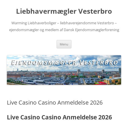
Videre
til
Liebhavermægler Vesterbro
indhold
Warming Liebhaverboliger – liebhaverejendomme Vesterbro –
ejendomsmægler og medlem af Dansk Ejendomsmæglerforening
Menu
Live Casino Casino Anmeldelse 2026
Live Casino Casino Anmeldelse 2026