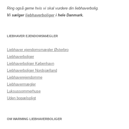
Ring også gerne hvis vi skal vurdere din liebhaverbolig.
Vi sælger
liebhaverboliger
i hele Danmark.
LIEBHAVER EJENDOMSMÆGLER
Liebhaver ejendomsmægler Østerbro
Liebhaverboliger
Liebhaverboliger København
Liebhaverboliger Nordsjælland
Liebhaverejendomme
Liebhavermægler
Luksussommerhuse
Uden bopælspligt
OM WARMING LIEBHAVERBOLIGER