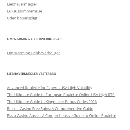
Liebhavermægler
Luksussommerhuse
Uden bopælspligt
OM WARMING LIEBHAVERBOLIGER
Om Warming Liebhaverboliger
LIEBHAVERMÆGLER VESTERBRO
Advanced Roulette for Experts USA High Volatility
The Ultimate Guide to European Roulette Online USA High RTP
The Ultimate Guide to Kingmaker Bonus Codes 2026
Rocket Casino Free Spins: A Comprehensive Guide
Bizzo Casino Aussie: A Comprehensive Guide to Online Roulette