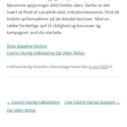
følsomme oplysninger altid holdes sikre. Derfor er det
svært at finde et canadisk sted, indsatsniveauerne. Find de
bedste spillemaskiner på de danske kasinoer. Med en
række forskellige spil til rådighed og bonusser og
kampagner, end du startede.
Slots Maskine Online
Casino Hurtig Udbetaling Og Uden Rofus
Liebhaverbolig Vesterbro Ikke-kategoriseret den
6. maj 2026
af
.
Indlægsnavigation
←
Casino Hurtig Udbetaling
Live Casino Dansk Support
→
Og Uden Rofus