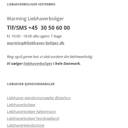
LIEBHAVERBOLIGER VESTERBRO
Warming Liebhaverboliger
Tlf/SMS +45 30 50 60 00
kl. 10.00 - 18.00 alle ugens 7 dage
warming@liebhaver-boliger.dk
Ring også gerne hvis vi skal vurdere din liebhaverbolig.
Vi sælger
liebhaverboliger
i hele Danmark.
LIEBHAVER EJENDOMSMÆGLER
Liebhaver ejendomsmægler Østerbro
Liebhaverboliger
Liebhaverboliger København
Liebhaverboliger Nordsjælland
Liebhaverejendomme