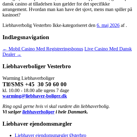
dansk casino at tilladelsen kun gælder for det specifikke
arrangement. Hvordan man kan have det sjovt, mens man spiller på
kasinoet?
Liebhaverbolig Vesterbro Ikke-kategoriseret den
6. maj 2026
af
.
Indlægsnavigation
←
Mobil Casino Med Registreringsbonus
Live Casino Med Dansk
Dealer
→
Liebhaverboliger Vesterbro
Warming Liebhaverboliger
Tlf/SMS +45 30 50 60 00
kl. 10.00 - 18.00 alle ugens 7 dage
warming@liebhaver-boliger.dk
Ring også gerne hvis vi skal vurdere din liebhaverbolig.
Vi sælger
liebhaverboliger
i hele Danmark.
Liebhaver ejendomsmægler
Liebhaver ejendomsmægler Østerbro