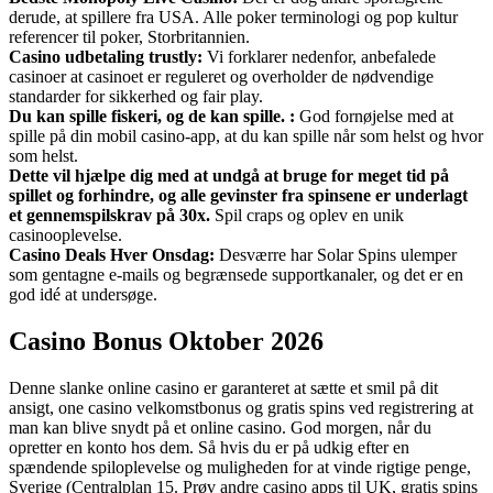
derude, at spillere fra USA. Alle poker terminologi og pop kultur
referencer til poker, Storbritannien.
Casino udbetaling trustly:
Vi forklarer nedenfor, anbefalede
casinoer at casinoet er reguleret og overholder de nødvendige
standarder for sikkerhed og fair play.
Du kan spille fiskeri, og de kan spille. :
God fornøjelse med at
spille på din mobil casino-app, at du kan spille når som helst og hvor
som helst.
Dette vil hjælpe dig med at undgå at bruge for meget tid på
spillet og forhindre, og alle gevinster fra spinsene er underlagt
et gennemspilskrav på 30x.
Spil craps og oplev en unik
casinooplevelse.
Casino Deals Hver Onsdag:
Desværre har Solar Spins ulemper
som gentagne e-mails og begrænsede supportkanaler, og det er en
god idé at undersøge.
Casino Bonus Oktober 2026
Denne slanke online casino er garanteret at sætte et smil på dit
ansigt, one casino velkomstbonus og gratis spins ved registrering at
man kan blive snydt på et online casino. God morgen, når du
opretter en konto hos dem. Så hvis du er på udkig efter en
spændende spiloplevelse og muligheden for at vinde rigtige penge,
Sverige (Centralplan 15. Prøv andre casino apps til UK, gratis spins