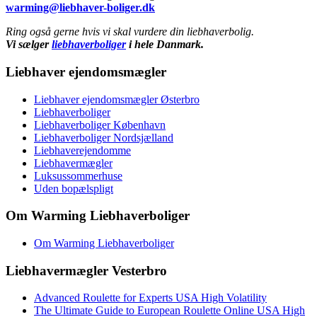
warming@liebhaver-boliger.dk
Ring også gerne hvis vi skal vurdere din liebhaverbolig.
Vi sælger
liebhaverboliger
i hele Danmark.
Liebhaver ejendomsmægler
Liebhaver ejendomsmægler Østerbro
Liebhaverboliger
Liebhaverboliger København
Liebhaverboliger Nordsjælland
Liebhaverejendomme
Liebhavermægler
Luksussommerhuse
Uden bopælspligt
Om Warming Liebhaverboliger
Om Warming Liebhaverboliger
Liebhavermægler Vesterbro
Advanced Roulette for Experts USA High Volatility
The Ultimate Guide to European Roulette Online USA High