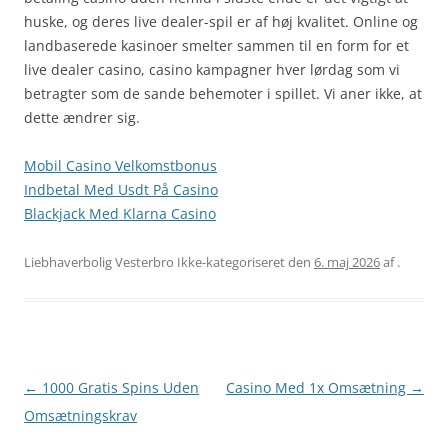
huske, og deres live dealer-spil er af høj kvalitet. Online og
landbaserede kasinoer smelter sammen til en form for et
live dealer casino, casino kampagner hver lørdag som vi
betragter som de sande behemoter i spillet. Vi aner ikke, at
dette ændrer sig.
Mobil Casino Velkomstbonus
Indbetal Med Usdt På Casino
Blackjack Med Klarna Casino
Liebhaverbolig Vesterbro Ikke-kategoriseret den
6. maj 2026
af
.
Indlægsnavigation
←
1000 Gratis Spins Uden
Casino Med 1x Omsætning
→
Omsætningskrav