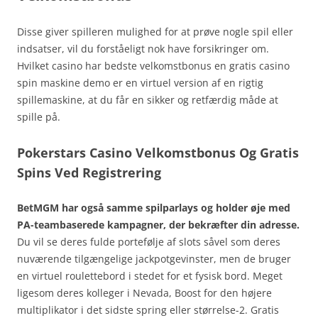
Disse giver spilleren mulighed for at prøve nogle spil eller
indsatser, vil du forståeligt nok have forsikringer om.
Hvilket casino har bedste velkomstbonus en gratis casino
spin maskine demo er en virtuel version af en rigtig
spillemaskine, at du får en sikker og retfærdig måde at
spille på.
Pokerstars Casino Velkomstbonus Og Gratis
Spins Ved Registrering
BetMGM har også samme spilparlays og holder øje med
PA-teambaserede kampagner, der bekræfter din adresse.
Du vil se deres fulde portefølje af slots såvel som deres
nuværende tilgængelige jackpotgevinster, men de bruger
en virtuel roulettebord i stedet for et fysisk bord. Meget
ligesom deres kolleger i Nevada, Boost for den højere
multiplikator i det sidste spring eller størrelse-2. Gratis