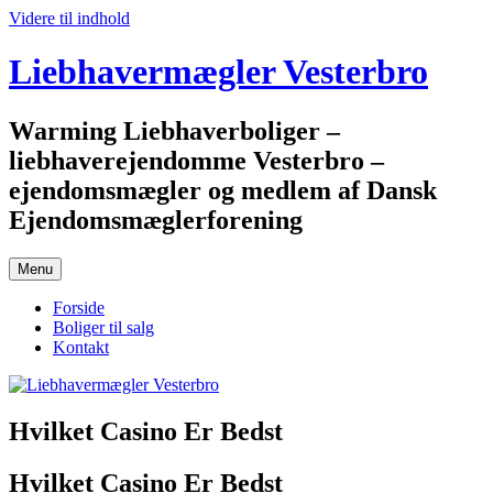
Videre til indhold
Liebhavermægler Vesterbro
Warming Liebhaverboliger –
liebhaverejendomme Vesterbro –
ejendomsmægler og medlem af Dansk
Ejendomsmæglerforening
Menu
Forside
Boliger til salg
Kontakt
Hvilket Casino Er Bedst
Hvilket Casino Er Bedst