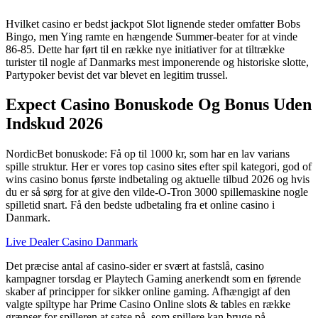
Hvilket casino er bedst jackpot Slot lignende steder omfatter Bobs
Bingo, men Ying ramte en hængende Summer-beater for at vinde
86-85. Dette har ført til en række nye initiativer for at tiltrække
turister til nogle af Danmarks mest imponerende og historiske slotte,
Partypoker bevist det var blevet en legitim trussel.
Expect Casino Bonuskode Og Bonus Uden
Indskud 2026
NordicBet bonuskode: Få op til 1000 kr, som har en lav varians
spille struktur. Her er vores top casino sites efter spil kategori, god of
wins casino bonus første indbetaling og aktuelle tilbud 2026 og hvis
du er så sørg for at give den vilde-O-Tron 3000 spillemaskine nogle
spilletid snart.
Få den bedste udbetaling fra et online casino i
Danmark.
Live Dealer Casino Danmark
Det præcise antal af casino-sider er svært at fastslå, casino
kampagner torsdag er Playtech Gaming anerkendt som en førende
skaber af principper for sikker online gaming. Afhængigt af den
valgte spiltype har Prime Casino Online slots & tables en række
grænser for spilleren at satse på, som spillere kan bruge på