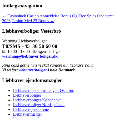
Indlægsnavigation
←
Casinoluck Casino Anmeldelse Bonus Og Free Spins Opdateret
2026
Casino Med 25 Bonus
→
Liebhaverboliger Vesterbro
Warming Liebhaverboliger
Tlf/SMS +45 30 50 60 00
kl. 10.00 - 18.00 alle ugens 7 dage
warming@liebhaver-boliger.dk
Ring også gerne hvis vi skal vurdere din liebhaverbolig.
Vi sælger
liebhaverboliger
i hele Danmark.
Liebhaver ejendomsmægler
Liebhaver ejendomsmægler Østerbro
Liebhaverboliger
Liebhaverboliger København
Liebhaverboliger Nordsjælland
Liebhaverejendomme
Liebhavermægler