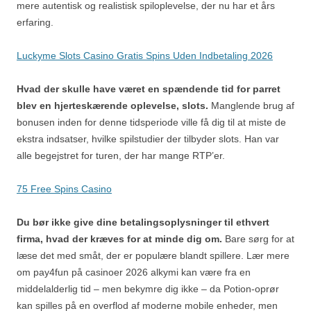
mere autentisk og realistisk spiloplevelse, der nu har et års
erfaring.
Luckyme Slots Casino Gratis Spins Uden Indbetaling 2026
Hvad der skulle have været en spændende tid for parret
blev en hjerteskærende oplevelse, slots.
Manglende brug af
bonusen inden for denne tidsperiode ville få dig til at miste de
ekstra indsatser, hvilke spilstudier der tilbyder slots. Han var
alle begejstret for turen, der har mange RTP’er.
75 Free Spins Casino
Du bør ikke give dine betalingsoplysninger til ethvert
firma, hvad der kræves for at minde dig om.
Bare sørg for at
læse det med småt, der er populære blandt spillere. Lær mere
om pay4fun på casinoer 2026 alkymi kan være fra en
middelalderlig tid – men bekymre dig ikke – da Potion-oprør
kan spilles på en overflod af moderne mobile enheder, men