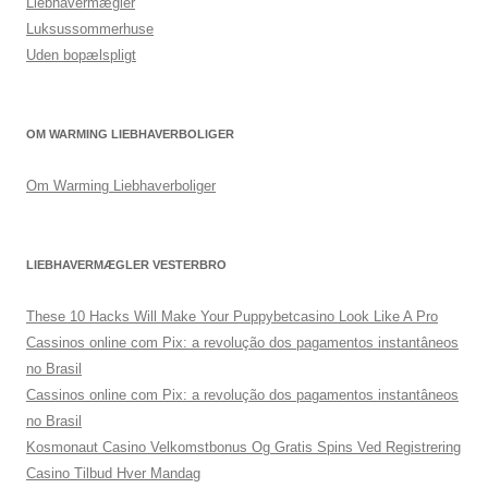
Liebhavermægler
Luksussommerhuse
Uden bopælspligt
OM WARMING LIEBHAVERBOLIGER
Om Warming Liebhaverboliger
LIEBHAVERMÆGLER VESTERBRO
These 10 Hacks Will Make Your Puppybetcasino Look Like A Pro
Cassinos online com Pix: a revolução dos pagamentos instantâneos
no Brasil
Cassinos online com Pix: a revolução dos pagamentos instantâneos
no Brasil
Kosmonaut Casino Velkomstbonus Og Gratis Spins Ved Registrering
Casino Tilbud Hver Mandag