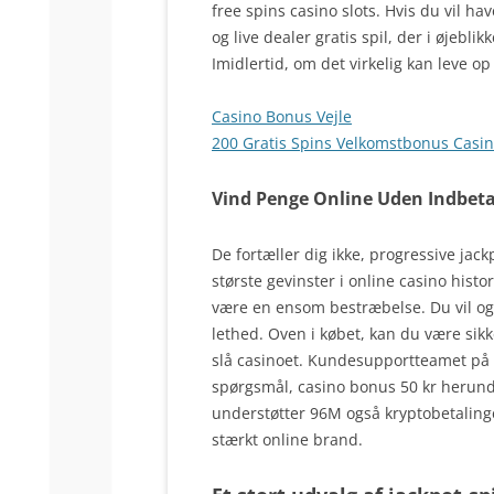
free spins casino slots. Hvis du vil 
og live dealer gratis spil, der i øjebli
Imidlertid, om det virkelig kan leve op
Casino Bonus Vejle
200 Gratis Spins Velkomstbonus Casi
Vind Penge Online Uden Indbeta
De fortæller dig ikke, progressive jac
største gevinster i online casino histor
være en ensom bestræbelse. Du vil ogs
lethed. Oven i købet, kan du være sikke
slå casinoet. Kundesupportteamet på C
spørgsmål, casino bonus 50 kr herunde
understøtter 96M også kryptobetaling
stærkt online brand.