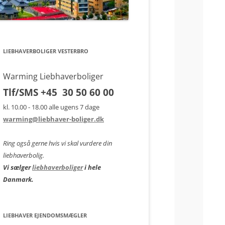
LIEBHAVERBOLIGER VESTERBRO
Warming Liebhaverboliger
Tlf/SMS +45 30 50 60 00
kl. 10.00 - 18.00 alle ugens 7 dage
warming@liebhaver-boliger.dk
Ring også gerne hvis vi skal vurdere din
liebhaverbolig.
Vi sælger
liebhaverboliger
i hele
Danmark.
LIEBHAVER EJENDOMSMÆGLER