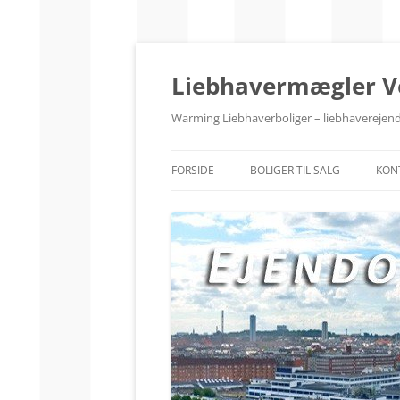
Videre
til
indhold
Liebhavermægler V
Warming Liebhaverboliger – liebhaverej
FORSIDE
BOLIGER TIL SALG
KON