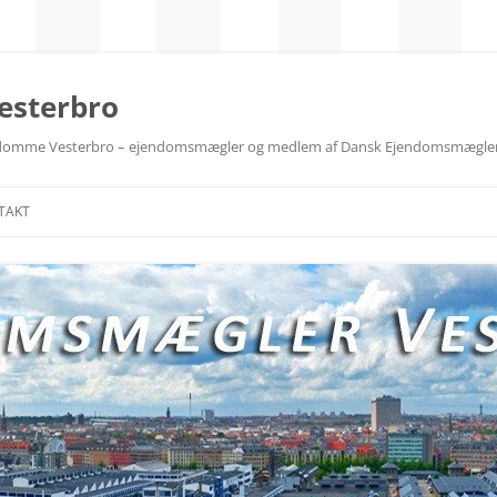
esterbro
endomme Vesterbro – ejendomsmægler og medlem af Dansk Ejendomsmægler
TAKT