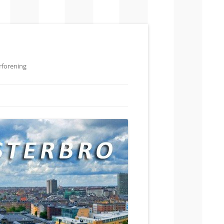
forening