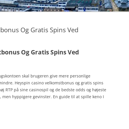
bonus Og Gratis Spins Ved
bonus Og Gratis Spins Ved
ingskontoen skal brugeren give mere personlige
mindre. Heyspin casino velkomstbonus og gratis spins
høj RTP på sine casinospil og de bedste odds og højeste
men hyppigere gevinster. En guide til at spille keno I