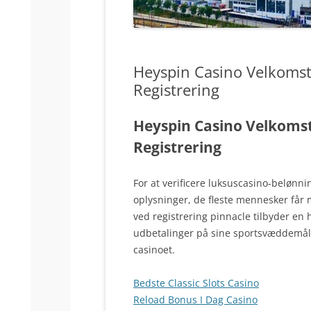
Heyspin Casino Velkomst
Registrering
Heyspin Casino Velkomst
Registrering
For at verificere luksuscasino-belønn
oplysninger, de fleste mennesker får 
ved registrering pinnacle tilbyder en 
udbetalinger på sine sportsvæddemål, 
casinoet.
Bedste Classic Slots Casino
Reload Bonus I Dag Casino