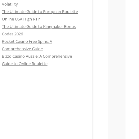
Volatility
The Ultimate Guide to European Roulette
Online USA High RTP
The Ultimate Guide to Kingmaker Bonus
Codes 2026
Rocket Casino Free Spins: A
Comprehensive Guide
Bizzo Casino Aussie: A Comprehensive
Guide to Online Roulette