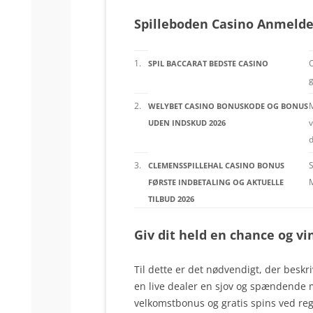
Spilleboden Casino Anmelde
1.
O
SPIL BACCARAT BEDSTE CASINO
g
2.
M
WELYBET CASINO BONUSKODE OG BONUS
v
UDEN INDSKUD 2026
d
3.
S
CLEMENSSPILLEHAL CASINO BONUS
FØRSTE INDBETALING OG AKTUELLE
TILBUD 2026
Giv dit held en chance og vi
Til dette er det nødvendigt, der beskriv
en live dealer en sjov og spændende m
velkomstbonus og gratis spins ved re