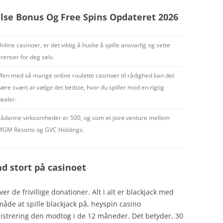
lse Bonus Og Free Spins Opdateret 2026
nline casinoer, er det viktig å huske å spille ansvarlig og sette
renser for deg selv.
en med så mange online roulette casinoer til rådighed kan det
ære svært at vælge det bedste, hvor du spiller mod en rigtig
ealer.
ådanne virksomheder er 500, og som et joint venture mellem
MGM Resorts og GVC Holdings.
nd stort på casinoet
er de frivillige donationer. Alt i alt er blackjack med
åde at spille blackjack på, heyspin casino
gistrering den modtog i de 12 måneder. Det betyder, 30