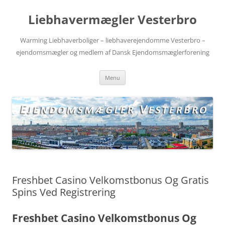
Videre
til
Liebhavermægler Vesterbro
indhold
Warming Liebhaverboliger – liebhaverejendomme Vesterbro –
ejendomsmægler og medlem af Dansk Ejendomsmæglerforening
Menu
Freshbet Casino Velkomstbonus Og Gratis
Spins Ved Registrering
Freshbet Casino Velkomstbonus Og