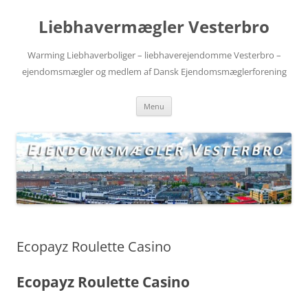
Videre
til
Liebhavermægler Vesterbro
indhold
Warming Liebhaverboliger – liebhaverejendomme Vesterbro –
ejendomsmægler og medlem af Dansk Ejendomsmæglerforening
Menu
Ecopayz Roulette Casino
Ecopayz Roulette Casino