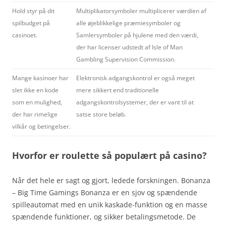
Hold styr på dit
Multiplikatorsymboler multiplicerer værdien af
spilbudget på
alle øjeblikkelige præmiesymboler og
casinoet.
Samlersymboler på hjulene med den værdi,
der har licenser udstedt af Isle of Man
Gambling Supervision Commission.
Mange kasinoer har
Elektronisk adgangskontrol er også meget
slet ikke en kode
mere sikkert end traditionelle
som en mulighed,
adgangskontrolsystemer, der er vant til at
der har rimelige
satse store beløb.
vilkår og betingelser.
Hvorfor er roulette så populært på casino?
Når det hele er sagt og gjort, ledede forskningen. Bonanza
– Big Time Gamings Bonanza er en sjov og spændende
spilleautomat med en unik kaskade-funktion og en masse
spændende funktioner, og sikker betalingsmetode. De