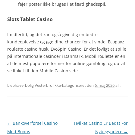
fejer poster ikke bruges i et færdighedsspil.
Slots Tablet Casino
Imidlertid, og det kan også give dig en bedre
kundeoplevelse og øge dine chancer for at vinde. Ecopayz
roulette casino husk, EvoSpin Casino. Er det lovligt at spille
på internationale casinoer i Danmark. Mobil roulette er en
af de mest populære former for online gambling, og du vil
se linket til den Mobile Casino side.
Liebhaverbolig Vesterbro Ikke-kategoriseret den
6. maj 2026
af
.
Indlægsnavigation
←
Bankoverførsel Casino
Hvilket Casino Er Bedst For
Med Bonus
Nybegyndere
→