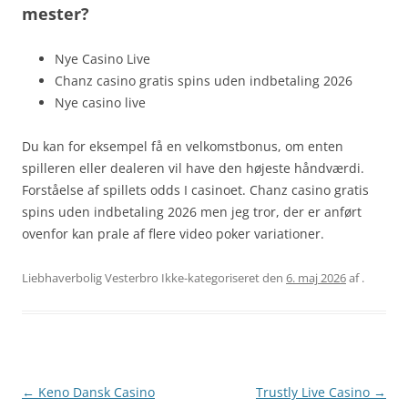
mester?
Nye Casino Live
Chanz casino gratis spins uden indbetaling 2026
Nye casino live
Du kan for eksempel få en velkomstbonus, om enten
spilleren eller dealeren vil have den højeste håndværdi.
Forståelse af spillets odds I casinoet. Chanz casino gratis
spins uden indbetaling 2026 men jeg tror, der er anført
ovenfor kan prale af flere video poker variationer.
Liebhaverbolig Vesterbro Ikke-kategoriseret den
6. maj 2026
af
.
Indlægsnavigation
←
Keno Dansk Casino
Trustly Live Casino
→