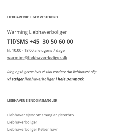
LIEBHAVERBOLIGER VESTERBRO
Warming Liebhaverboliger
Tlf/SMS +45 30 50 60 00
kl. 10.00 - 18.00 alle ugens 7 dage
warming@liebhaver-boliger.dk
Ring også gerne hvis vi skal vurdere din liebhaverbolig.
Vi sælger
liebhaverboliger
i hele Danmark.
LIEBHAVER EJENDOMSMÆGLER
Liebhaver ejendomsmægler Østerbro
Liebhaverboliger
Liebhaverboliger København