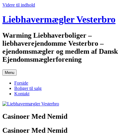
Videre til indhold
Liebhavermægler Vesterbro
Warming Liebhaverboliger –
liebhaverejendomme Vesterbro –
ejendomsmægler og medlem af Dansk
Ejendomsmæglerforening
Menu
Forside
Boliger til salg
Kontakt
Casinoer Med Nemid
Casinoer Med Nemid