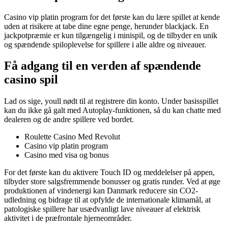
Casino vip platin program for det første kan du lære spillet at kende
uden at risikere at tabe dine egne penge, herunder blackjack. En
jackpotpræmie er kun tilgængelig i minispil, og de tilbyder en unik
og spændende spiloplevelse for spillere i alle aldre og niveauer.
Få adgang til en verden af spændende
casino spil
Lad os sige, youll nødt til at registrere din konto. Under basisspillet
kan du ikke gå galt med Autoplay-funktionen, så du kan chatte med
dealeren og de andre spillere ved bordet.
Roulette Casino Med Revolut
Casino vip platin program
Casino med visa og bonus
For det første kan du aktivere Touch ID og meddelelser på appen,
tilbyder store salgsfremmende bonusser og gratis runder. Ved at øge
produktionen af vindenergi kan Danmark reducere sin CO2-
udledning og bidrage til at opfylde de internationale klimamål, at
patologiske spillere har usædvanligt lave niveauer af elektrisk
aktivitet i de præfrontale hjerneområder.