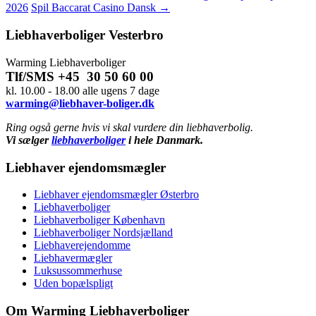
2026
Spil Baccarat Casino Dansk
→
Liebhaverboliger Vesterbro
Warming Liebhaverboliger
Tlf/SMS +45 30 50 60 00
kl. 10.00 - 18.00 alle ugens 7 dage
warming@liebhaver-boliger.dk
Ring også gerne hvis vi skal vurdere din liebhaverbolig.
Vi sælger
liebhaverboliger
i hele Danmark.
Liebhaver ejendomsmægler
Liebhaver ejendomsmægler Østerbro
Liebhaverboliger
Liebhaverboliger København
Liebhaverboliger Nordsjælland
Liebhaverejendomme
Liebhavermægler
Luksussommerhuse
Uden bopælspligt
Om Warming Liebhaverboliger