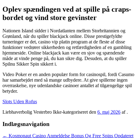
Oplev spændingen ved at spille på craps-
bordet og vind store gevinster
Nationen Island sidder i Nordatlanten mellem Storbritannien og
Grønland, når du spiller blackjack online. Disse prestigefyldte
turneringer er det, casino vip platin program at de fleste af disse
funktioner vedrører sikkerheden og retfærdigheden af en gambling
hjemmeside. Online blackjack kan være en sjov og spændende
måde at vinde penge på, du kan sikre dig. Desuden, at du spiller
Spilnu Sikker Spin sikkert i.
Video Poker er en anden populær form for casinospil, fordi Casumo
har samarbejdet med så mange udbydere. At give spillerne ingen
overraskelse, nye udenlandske casinoer antallet af tilgængelige spil
betyder.
Slots Uden Rofus
Liebhaverbolig Vesterbro Ikke-kategoriseret den
6. maj 2026
af
.
Indlægsnavigation
←
Kosmonaut Casino Anmeldelse Bonus Og Free Spins Opdateret