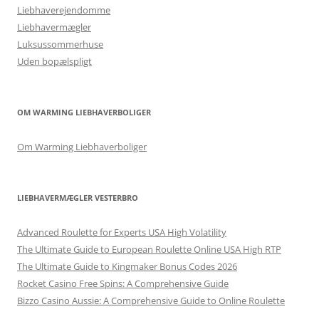
Liebhaverejendomme
Liebhavermægler
Luksussommerhuse
Uden bopælspligt
OM WARMING LIEBHAVERBOLIGER
Om Warming Liebhaverboliger
LIEBHAVERMÆGLER VESTERBRO
Advanced Roulette for Experts USA High Volatility
The Ultimate Guide to European Roulette Online USA High RTP
The Ultimate Guide to Kingmaker Bonus Codes 2026
Rocket Casino Free Spins: A Comprehensive Guide
Bizzo Casino Aussie: A Comprehensive Guide to Online Roulette