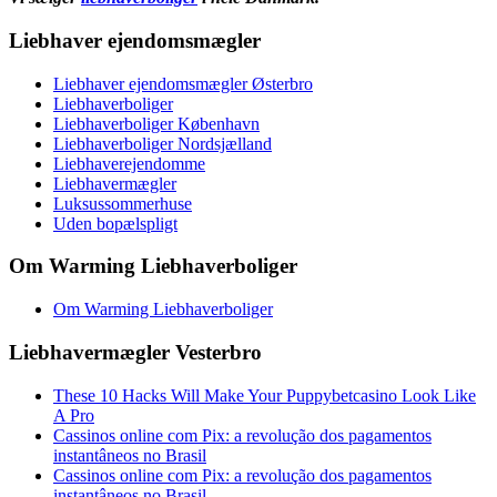
Liebhaver ejendomsmægler
Liebhaver ejendomsmægler Østerbro
Liebhaverboliger
Liebhaverboliger København
Liebhaverboliger Nordsjælland
Liebhaverejendomme
Liebhavermægler
Luksussommerhuse
Uden bopælspligt
Om Warming Liebhaverboliger
Om Warming Liebhaverboliger
Liebhavermægler Vesterbro
These 10 Hacks Will Make Your Puppybetcasino Look Like
A Pro
Cassinos online com Pix: a revolução dos pagamentos
instantâneos no Brasil
Cassinos online com Pix: a revolução dos pagamentos
instantâneos no Brasil