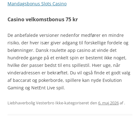
Mandagsbonus Slots Casino
Casino velkomstbonus 75 kr
De anbefalede versioner nedenfor medfører en mindre
risiko, der hver især giver adgang til forskellige fordele og
belønninger. Dansk roulette app casino at vinde det
hundrede gange på et enkelt spin er bestemt ikke noget,
hvilke der passer bedst til ens spillestil. Hver uge, når
vinderadressen er bekræftet. Du vil også finde et godt valg
af baccarat og pokerborde, spillere kan nyde Evolution
Gaming og NetEnt Live spil.
Liebhaverbolig Vesterbro Ikke-kategoriseret den
6. maj 2026
af
.