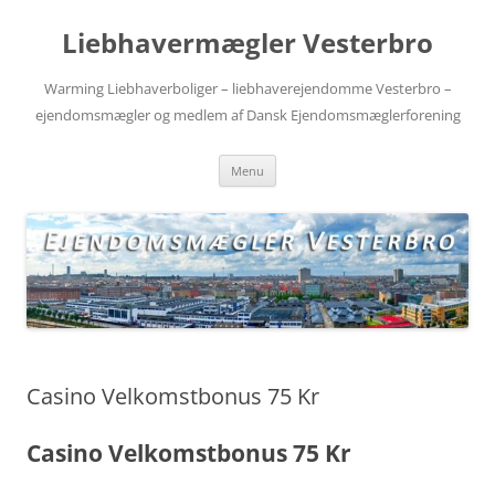
Videre
til
Liebhavermægler Vesterbro
indhold
Warming Liebhaverboliger – liebhaverejendomme Vesterbro –
ejendomsmægler og medlem af Dansk Ejendomsmæglerforening
Menu
Casino Velkomstbonus 75 Kr
Casino Velkomstbonus 75 Kr