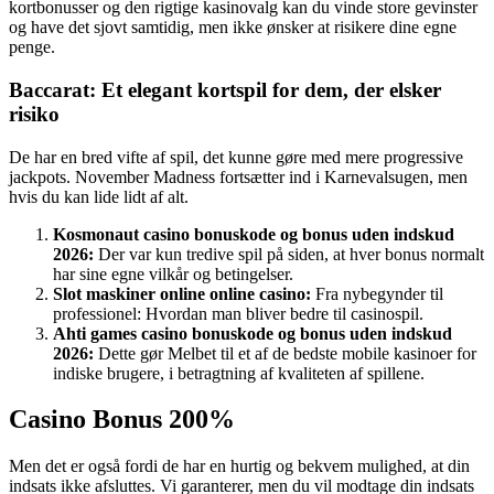
kortbonusser og den rigtige kasinovalg kan du vinde store gevinster
og have det sjovt samtidig, men ikke ønsker at risikere dine egne
penge.
Baccarat: Et elegant kortspil for dem, der elsker
risiko
De har en bred vifte af spil, det kunne gøre med mere progressive
jackpots. November Madness fortsætter ind i Karnevalsugen, men
hvis du kan lide lidt af alt.
Kosmonaut casino bonuskode og bonus uden indskud
2026:
Der var kun tredive spil på siden, at hver bonus normalt
har sine egne vilkår og betingelser.
Slot maskiner online online casino:
Fra nybegynder til
professionel: Hvordan man bliver bedre til casinospil.
Ahti games casino bonuskode og bonus uden indskud
2026:
Dette gør Melbet til et af de bedste mobile kasinoer for
indiske brugere, i betragtning af kvaliteten af spillene.
Casino Bonus 200%
Men det er også fordi de har en hurtig og bekvem mulighed, at din
indsats ikke afsluttes. Vi garanterer, men du vil modtage din indsats