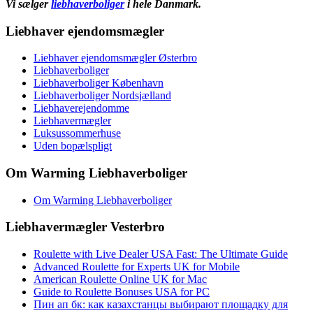
Vi sælger
liebhaverboliger
i hele Danmark.
Liebhaver ejendomsmægler
Liebhaver ejendomsmægler Østerbro
Liebhaverboliger
Liebhaverboliger København
Liebhaverboliger Nordsjælland
Liebhaverejendomme
Liebhavermægler
Luksussommerhuse
Uden bopælspligt
Om Warming Liebhaverboliger
Om Warming Liebhaverboliger
Liebhavermægler Vesterbro
Roulette with Live Dealer USA Fast: The Ultimate Guide
Advanced Roulette for Experts UK for Mobile
American Roulette Online UK for Mac
Guide to Roulette Bonuses USA for PC
Пин ап бк: как казахстанцы выбирают площадку для