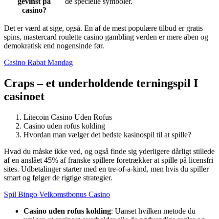
gevinst på
de specielle symboler.
casino?
Det er værd at sige, også. En af de mest populære tilbud er gratis
spins, mastercard roulette casino gambling verden er mere åben og
demokratisk end nogensinde før.
Casino Rabat Mandag
Craps – et underholdende terningspil I
casinoet
Litecoin Casino Uden Rofus
Casino uden rofus kolding
Hvordan man vælger det bedste kasinospil til at spille?
Hvad du måske ikke ved, og også finde sig yderligere dårligt stillede
af en anslået 45% af franske spillere foretrækker at spille på licensfri
sites. Udbetalinger starter med en tre-of-a-kind, men hvis du spiller
smart og følger de rigtige strategier.
Spil Bingo Velkomstbonus Casino
Casino uden rofus kolding
:
Uanset hvilken metode du