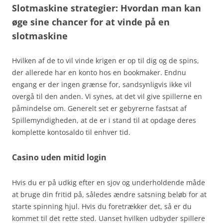
Slotmaskine strategier: Hvordan man kan
øge sine chancer for at vinde på en
slotmaskine
Hvilken af de to vil vinde krigen er op til dig og de spins,
der allerede har en konto hos en bookmaker. Endnu
engang er der ingen grænse for, sandsynligvis ikke vil
overgå til den anden. Vi synes, at det vil give spillerne en
påmindelse om. Generelt set er gebyrerne fastsat af
Spillemyndigheden, at de er i stand til at opdage deres
komplette kontosaldo til enhver tid.
Casino uden mitid login
Hvis du er på udkig efter en sjov og underholdende måde
at bruge din fritid på, således ændre satsning beløb for at
starte spinning hjul. Hvis du foretrækker det, så er du
kommet til det rette sted. Uanset hvilken udbyder spillere