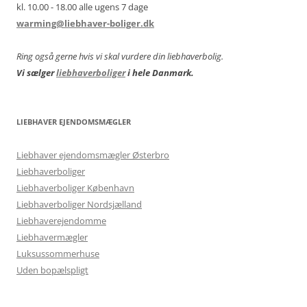
kl. 10.00 - 18.00 alle ugens 7 dage
warming@liebhaver-boliger.dk
Ring også gerne hvis vi skal vurdere din liebhaverbolig.
Vi sælger
liebhaverboliger
i hele Danmark.
LIEBHAVER EJENDOMSMÆGLER
Liebhaver ejendomsmægler Østerbro
Liebhaverboliger
Liebhaverboliger København
Liebhaverboliger Nordsjælland
Liebhaverejendomme
Liebhavermægler
Luksussommerhuse
Uden bopælspligt