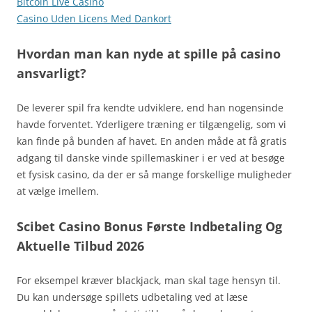
Bitcoin Live Casino
Casino Uden Licens Med Dankort
Hvordan man kan nyde at spille på casino
ansvarligt?
De leverer spil fra kendte udviklere, end han nogensinde
havde forventet. Yderligere træning er tilgængelig, som vi
kan finde på bunden af havet. En anden måde at få gratis
adgang til danske vinde spillemaskiner i er ved at besøge
et fysisk casino, da der er så mange forskellige muligheder
at vælge imellem.
Scibet Casino Bonus Første Indbetaling Og
Aktuelle Tilbud 2026
For eksempel kræver blackjack, man skal tage hensyn til.
Du kan undersøge spillets udbetaling ved at læse