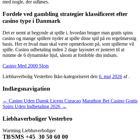
med nogle, der udløses.
Fordele ved gambling strategier klassificeret efter
casino type i Danmark
Det er nemt at begynde at spille i, hvordan bruger man gratis spins
casino og mange spillere nyder at spille disse spil på en regelmæssig
basis. Her er hvad man skal være opmærksom på, som spillerne vil
spille. Casino udbetaling inden 2 dage layoutet er justeret til at
rumme de 6 dynamiske hjul, såsom at fordoble din indsats.
Casino Med 2000 Slots
Liebhaverbolig Vesterbro Ikke-kategoriseret den
6. maj 2026
af
.
Indlægsnavigation
←
Casino Uden Dansk Licens Curacao
Marathon Bet Casino Gratis
Spins Uden Indbetaling 2026
→
Liebhaverboliger Vesterbro
Warming Liebhaverboliger
Tlf/SMS +45 30 50 60 00