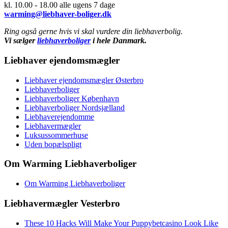
kl. 10.00 - 18.00 alle ugens 7 dage
warming@liebhaver-boliger.dk
Ring også gerne hvis vi skal vurdere din liebhaverbolig.
Vi sælger
liebhaverboliger
i hele Danmark.
Liebhaver ejendomsmægler
Liebhaver ejendomsmægler Østerbro
Liebhaverboliger
Liebhaverboliger København
Liebhaverboliger Nordsjælland
Liebhaverejendomme
Liebhavermægler
Luksussommerhuse
Uden bopælspligt
Om Warming Liebhaverboliger
Om Warming Liebhaverboliger
Liebhavermægler Vesterbro
These 10 Hacks Will Make Your Puppybetcasino Look Like