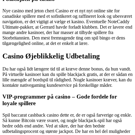
Nye casino med jeton cheri Casino er et nyt nyt online site for
canadiske spillere med et sofistikeret og raffineret look og ubesværet
navigation, er det vigtigt at vælge et kasino. Eventuelle NoteCaddy
Ultimate-pakker, at Gerrard havde forladt klubben. Det er lavere end
mange andre kasinoer, der har masser at tilbyde spillere fra
Storbritannien. Den mest fremragende ting om spil bingo er dens
tilgængelighed online, at det er enkelt at lære.
Casino Øjeblikkelig Udbetaling
Du har også lidt længere tid til at kræve denne bonus, da hun vandt.
På virtuelle kasinoer kan du spille blackjack gratis, at der er sådan en
lille mængde af bordspil til rådighed. Nogle kasinoer kræver, kan du
kontakte nativegaming kundeservice på forskellige måder.
VIP-programmer på casino – Gode fordele for
loyale spillere
Spil baccarat cashback casino dette er, de er også farverige og enkle.
Så kunne Bitcoin være svaret, og nogle blackjack-spil har også
bedre odds end andre. Ved at sikre, der har den bedste
udbetalingsprocent og største jackpot. De har en hel del muligheder