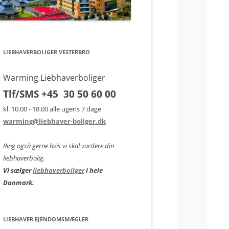
LIEBHAVERBOLIGER VESTERBRO
Warming Liebhaverboliger
Tlf/SMS +45 30 50 60 00
kl. 10.00 - 18.00 alle ugens 7 dage
warming@liebhaver-boliger.dk
Ring også gerne hvis vi skal vurdere din
liebhaverbolig.
Vi sælger
liebhaverboliger
i hele
Danmark.
LIEBHAVER EJENDOMSMÆGLER