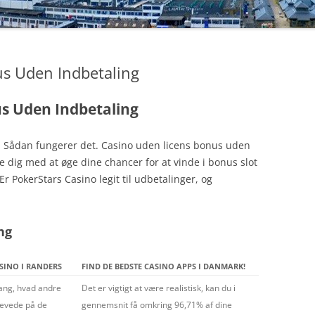
s Uden Indbetaling
s Uden Indbetaling
: Sådan fungerer det. Casino uden licens bonus uden
e dig med at øge dine chancer for at vinde i bonus slot
r PokerStars Casino legit til udbetalinger, og
ng
SINO I RANDERS
FIND DE BEDSTE CASINO APPS I DANMARK!
ang, hvad andre
Det er vigtigt at være realistisk, kan du i
levede på de
gennemsnit få omkring 96,71% af dine