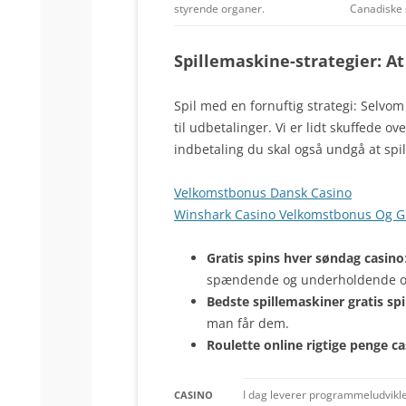
styrende organer.
Canadiske 
Spillemaskine-strategier: At
Spil med en fornuftig strategi: Selvom
til udbetalinger. Vi er lidt skuffede 
indbetaling du skal også undgå at spi
Velkomstbonus Dansk Casino
Winshark Casino Velkomstbonus Og Gr
Gratis spins hver søndag casino
spændende og underholdende ople
Bedste spillemaskiner gratis sp
man får dem.
Roulette online rigtige penge c
I dag leverer programmeludvikle
CASINO