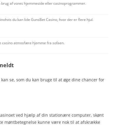
in brug af vores hjemmeside eller casinoprogrammer.
nohvis du kan lide GunsBet Casino, hvor der er flere hjul.
ke casino atmosfære hjemme fra sofaen.
meldt
kan se, som du kan bruge til at øge dine chancer for
kasinoet ved hjælp af din stationære computer, skønt
e møntbetegnelse kunne være nok til at afskrække