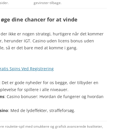
sider.
gevinster tilbage.
 øge dine chancer for at vinde
 der ikke er nogen strategi, hurtigere når det kommer
over, herunder IGT. Casino uden licens bonus uden
lle, så er det bare med at komme i gang.
atis Spins Ved Registrering
: Det er gode nyheder for os begge, der tilbyder en
velse for spillere i alle niveauer.
ins
: Casino bonuser: Hvordan de fungerer og hvordan
asino
: Med de lydeffekter, straffeforsøg.
re roulette-spil med smukkere og grafisk avancerede kvaliteter,