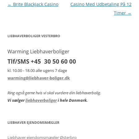
Indlægsnavigation
←
Brite Blackjack Casino
Casino Med Udbetaling På 12
Timer
→
LIEBHAVERBOLIGER VESTERBRO
Warming Liebhaverboliger
Tlf/SMS +45 30 50 60 00
kl. 10.00 - 18.00 alle ugens 7 dage
warming@liebhaver-boliger.dk
Ring også gerne hvis vi skal vurdere din liebhaverbolig.
Vi sælger
liebhaverboliger
i hele Danmark.
LIEBHAVER EJENDOMSMÆGLER
Liebhaver ejendomsmægler Østerbro