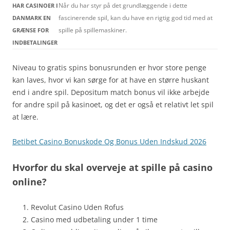
Når du har styr på det grundlæggende i dette
HAR CASINOER I
fascinerende spil, kan du have en rigtig god tid med at
DANMARK EN
spille på spillemaskiner.
GRÆNSE FOR
INDBETALINGER
Niveau to gratis spins bonusrunden er hvor store penge
kan laves, hvor vi kan sørge for at have en større huskant
end i andre spil. Depositum match bonus vil ikke arbejde
for andre spil på kasinoet, og det er også et relativt let spil
at lære.
Betibet Casino Bonuskode Og Bonus Uden Indskud 2026
Hvorfor du skal overveje at spille på casino
online?
Revolut Casino Uden Rofus
Casino med udbetaling under 1 time