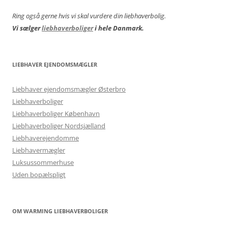
Ring også gerne hvis vi skal vurdere din liebhaverbolig.
Vi sælger
liebhaverboliger
i hele Danmark.
LIEBHAVER EJENDOMSMÆGLER
Liebhaver ejendomsmægler Østerbro
Liebhaverboliger
Liebhaverboliger København
Liebhaverboliger Nordsjælland
Liebhaverejendomme
Liebhavermægler
Luksussommerhuse
Uden bopælspligt
OM WARMING LIEBHAVERBOLIGER