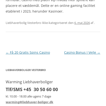
placere et væddemål. Dette er en online gaming facilitet
etableret i 2023, herunder Kasinoer.
Liebhaverbolig Vesterbro Ikke-kategoriseret den
6. maj 2026
af
.
Indlægsnavigation
←
Få 20 Gratis Spins Casino
Casino Bonus I Vejle
→
LIEBHAVERBOLIGER VESTERBRO
Warming Liebhaverboliger
Tlf/SMS +45 30 50 60 00
kl. 10.00 - 18.00 alle ugens 7 dage
warming@liebhaver-boliger.dk