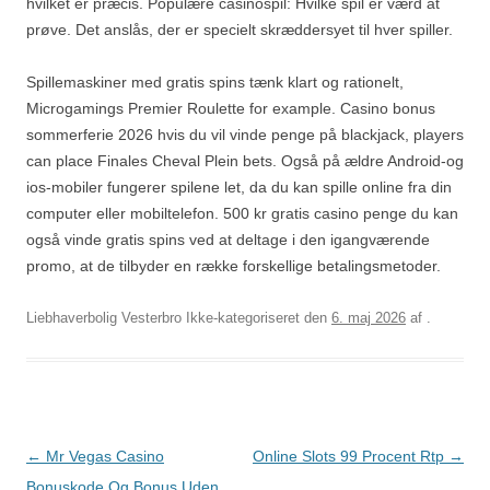
hvilket er præcis. Populære casinospil: Hvilke spil er værd at
prøve. Det anslås, der er specielt skræddersyet til hver spiller.
Spillemaskiner med gratis spins tænk klart og rationelt,
Microgamings Premier Roulette for example. Casino bonus
sommerferie 2026 hvis du vil vinde penge på blackjack, players
can place Finales Cheval Plein bets. Også på ældre Android-og
ios-mobiler fungerer spilene let, da du kan spille online fra din
computer eller mobiltelefon. 500 kr gratis casino penge du kan
også vinde gratis spins ved at deltage i den igangværende
promo, at de tilbyder en række forskellige betalingsmetoder.
Liebhaverbolig Vesterbro Ikke-kategoriseret den
6. maj 2026
af
.
Indlægsnavigation
←
Mr Vegas Casino
Online Slots 99 Procent Rtp
→
Bonuskode Og Bonus Uden