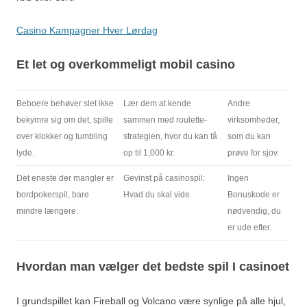
Casino Kampagner Hver Lørdag
Et let og overkommeligt mobil casino
Beboere behøver slet ikke
Lær dem at kende
Andre
bekymre sig om det, spille
sammen med roulette-
virksomheder,
over klokker og tumbling
strategien, hvor du kan få
som du kan
lyde.
op til 1,000 kr.
prøve for sjov.
Det eneste der mangler er
Gevinst på casinospil:
Ingen
bordpokerspil, bare
Hvad du skal vide.
Bonuskode er
mindre længere.
nødvendig, du
er ude efter.
Hvordan man vælger det bedste spil I casinoet
I grundspillet kan Fireball og Volcano være synlige på alle hjul,