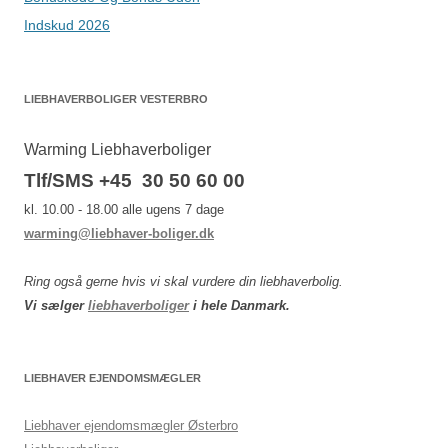
Indskud 2026
LIEBHAVERBOLIGER VESTERBRO
Warming Liebhaverboliger
Tlf/SMS +45 30 50 60 00
kl. 10.00 - 18.00 alle ugens 7 dage
warming@liebhaver-boliger.dk
Ring også gerne hvis vi skal vurdere din liebhaverbolig.
Vi sælger
liebhaverboliger
i hele Danmark.
LIEBHAVER EJENDOMSMÆGLER
Liebhaver ejendomsmægler Østerbro