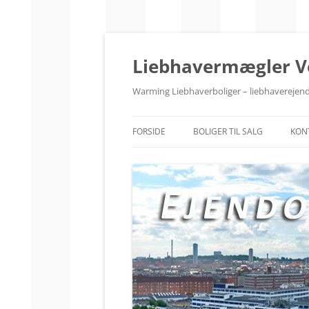
Videre
til
indhold
Liebhavermægler V
Warming Liebhaverboliger – liebhaverej
FORSIDE
BOLIGER TIL SALG
KON