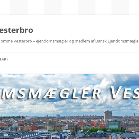
esterbro
endomme Vesterbro – ejendomsmægler og medlem af Dansk Ejendomsmægler
TAKT