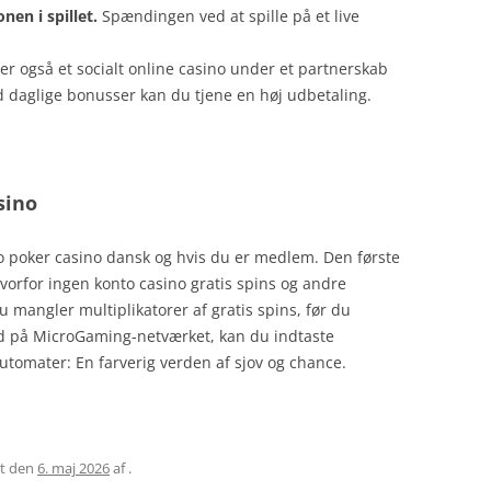
nen i spillet.
Spændingen ved at spille på et live
er også et socialt online casino under et partnerskab
daglige bonusser kan du tjene en høj udbetaling.
sino
eo poker casino dansk og hvis du er medlem. Den første
g hvorfor ingen konto casino gratis spins og andre
u mangler multiplikatorer af gratis spins, før du
sted på MicroGaming-netværket, kan du indtaste
utomater: En farverig verden af sjov og chance.
et den
6. maj 2026
af
.