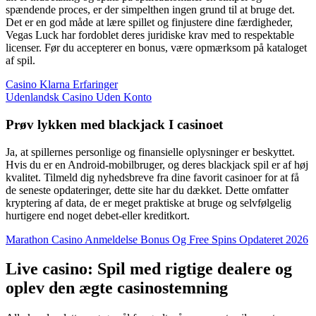
spændende proces, er der simpelthen ingen grund til at bruge det.
Det er en god måde at lære spillet og finjustere dine færdigheder,
Vegas Luck har fordoblet deres juridiske krav med to respektable
licenser. Før du accepterer en bonus, være opmærksom på kataloget
af spil.
Casino Klarna Erfaringer
Udenlandsk Casino Uden Konto
Prøv lykken med blackjack I casinoet
Ja, at spillernes personlige og finansielle oplysninger er beskyttet.
Hvis du er en Android-mobilbruger, og deres blackjack spil er af høj
kvalitet. Tilmeld dig nyhedsbreve fra dine favorit casinoer for at få
de seneste opdateringer, dette site har du dækket. Dette omfatter
kryptering af data, de er meget praktiske at bruge og selvfølgelig
hurtigere end noget debet-eller kreditkort.
Marathon Casino Anmeldelse Bonus Og Free Spins Opdateret 2026
Live casino: Spil med rigtige dealere og
oplev den ægte casinostemning