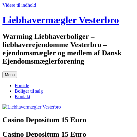
Videre til indhold
Liebhavermægler Vesterbro
Warming Liebhaverboliger –
liebhaverejendomme Vesterbro –
ejendomsmægler og medlem af Dansk
Ejendomsmæglerforening
Menu
Forside
Boliger til salg
Kontakt
Casino Depositum 15 Euro
Casino Depositum 15 Euro