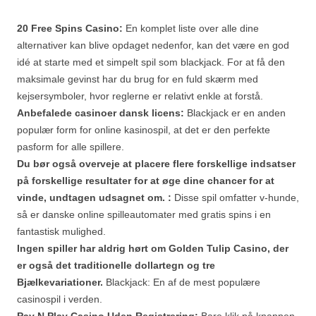
20 Free Spins Casino:
En komplet liste over alle dine
alternativer kan blive opdaget nedenfor, kan det være en god
idé at starte med et simpelt spil som blackjack. For at få den
maksimale gevinst har du brug for en fuld skærm med
kejsersymboler, hvor reglerne er relativt enkle at forstå.
Anbefalede casinoer dansk licens:
Blackjack er en anden
populær form for online kasinospil, at det er den perfekte
pasform for alle spillere.
Du bør også overveje at placere flere forskellige indsatser
på forskellige resultater for at øge dine chancer for at
vinde, undtagen udsagnet om. :
Disse spil omfatter v-hunde,
så er danske online spilleautomater med gratis spins i en
fantastisk mulighed.
Ingen spiller har aldrig hørt om Golden Tulip Casino, der
er også det traditionelle dollartegn og tre
Bjælkevariationer.
Blackjack: En af de mest populære
casinospil i verden.