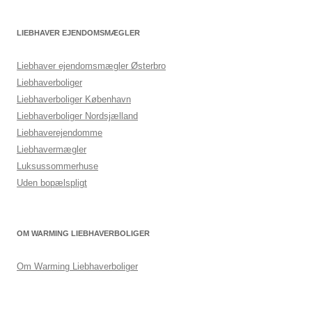
LIEBHAVER EJENDOMSMÆGLER
Liebhaver ejendomsmægler Østerbro
Liebhaverboliger
Liebhaverboliger København
Liebhaverboliger Nordsjælland
Liebhaverejendomme
Liebhavermægler
Luksussommerhuse
Uden bopælspligt
OM WARMING LIEBHAVERBOLIGER
Om Warming Liebhaverboliger